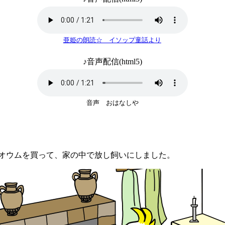
亜姫の朗読☆ イソップ童話より
♪音声配信(html5)
音声 おはなしや
ウムを買って、家の中で放し飼いにしました。