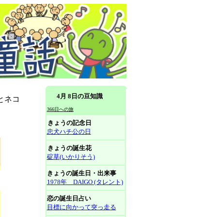
4月 8日の豆知識
とネコ
366日への旅
きょうの記念日
忠犬ハチ公の日
きょうの誕生花
碇草(いかりそう)
きょうの誕生日・出来事
1978年 DAIGO (タレント)
恋の誕生日占い
目標に向かって突っ走る