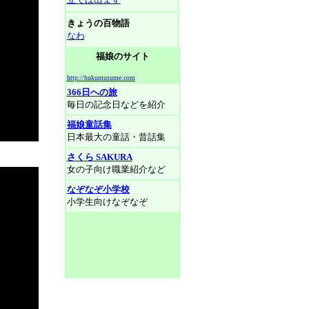
きょうの百物語
なわ
福娘のサイト
http://hukumusume.com
366日への旅
毎日の記念日などを紹介
福娘童話集
日本最大の童話・昔話集
さくら SAKURA
女の子向け職業紹介など
なぞなぞ小学校
小学生向けなぞなぞ