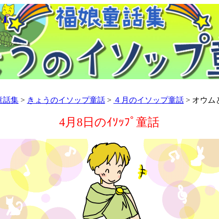
童話集
>
きょうのイソップ童話
>
４月のイソップ童話
> オウム
4月8日のｲｿｯﾌﾟ童話