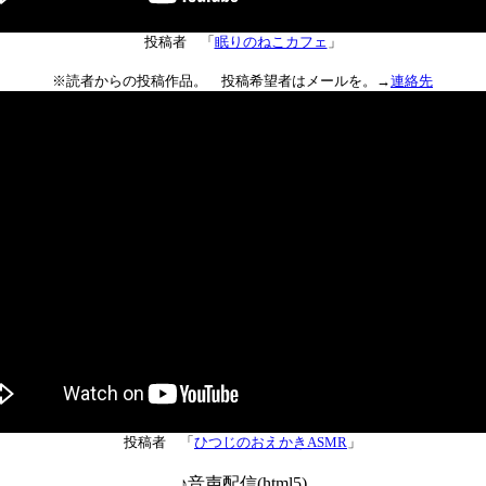
投稿者 「
眠りのねこカフェ
」
※読者からの投稿作品。 投稿希望者はメールを。→
連絡先
投稿者 「
ひつじのおえかきASMR
」
♪音声配信(html5)