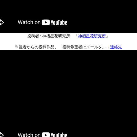
投稿者 : 神栖星花研究所 「
神栖星花研究所
」
※読者からの投稿作品。 投稿希望者はメールを。→
連絡先