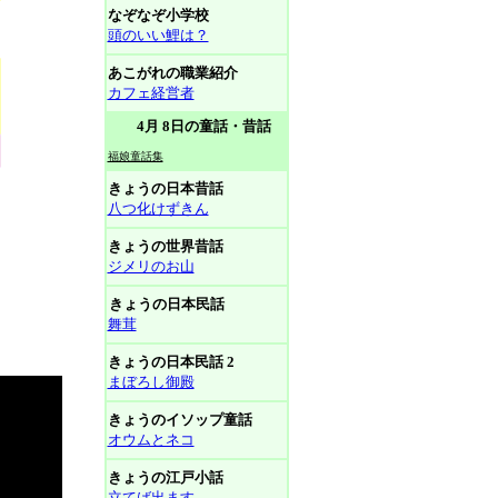
なぞなぞ小学校
頭のいい鯉は？
あこがれの職業紹介
カフェ経営者
4月 8日の童話・昔話
福娘童話集
きょうの日本昔話
八つ化けずきん
きょうの世界昔話
ジメリのお山
きょうの日本民話
舞茸
きょうの日本民話 2
まぼろし御殿
きょうのイソップ童話
オウムとネコ
きょうの江戸小話
立てば出ます