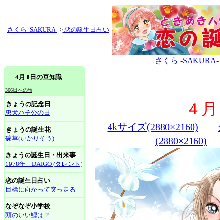
さくら -SAKURA-
>
恋の誕生日占い
さくら -SAKURA-
4月 8日の豆知識
366日への旅
きょうの記念日
４月
忠犬ハチ公の日
4kサイズ(2880×2160)
きょうの誕生花
碇草(いかりそう)
(2880×2160)
きょうの誕生日・出来事
1978年 DAIGO (タレント)
恋の誕生日占い
目標に向かって突っ走る
なぞなぞ小学校
頭のいい鯉は？