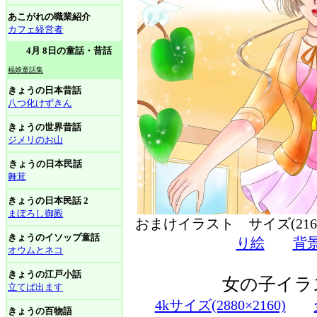
あこがれの職業紹介
カフェ経営者
4月 8日の童話・昔話
福娘童話集
きょうの日本昔話
八つ化けずきん
きょうの世界昔話
ジメリのお山
きょうの日本民話
舞茸
きょうの日本民話 2
まぼろし御殿
おまけイラスト サイズ(216
きょうのイソップ童話
り絵
背
オウムとネコ
きょうの江戸小話
女の子イラ
立てば出ます
4kサイズ(2880×2160)
きょうの百物語