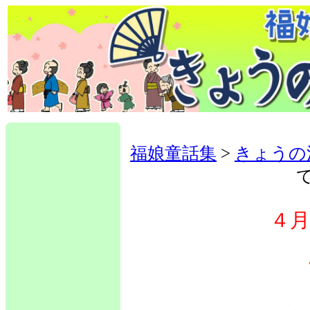
福娘童話集
>
きょうの
４