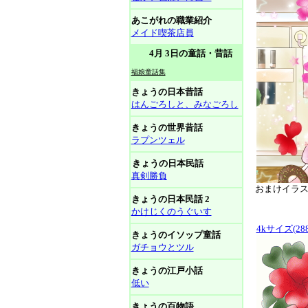
あこがれの職業紹介
メイド喫茶店員
4月 3日の童話・昔話
福娘童話集
きょうの日本昔話
はんごろしと、みなごろし
きょうの世界昔話
ラプンツェル
きょうの日本民話
真剣勝負
おまけイラスト
きょうの日本民話 2
かけじくのうぐいす
4kサイズ(288
きょうのイソップ童話
ガチョウとツル
きょうの江戸小話
低い
きょうの百物語