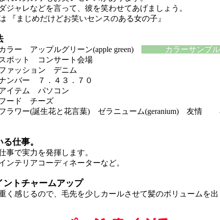
ジャレなどを言って、彼を笑わせてあげましょう。
 『まじめだけどお笑いセンスのある女の子』
法
ー アップルグリーン(apple green)
カラーサンプル
スポット コンサート会場
ファッション デニム
ナンバー ７．４３．７０
アイテム パソコン
フード チーズ
ラワー(誕生花と花言葉) ゼラニューム(geranium) 友情
いる仕事。
仕事で実力を発揮します。
インテリアコーディネーターなど。
イントチャームアップ
く感じるので、毛先を少しカールさせて髪のボリュームを出