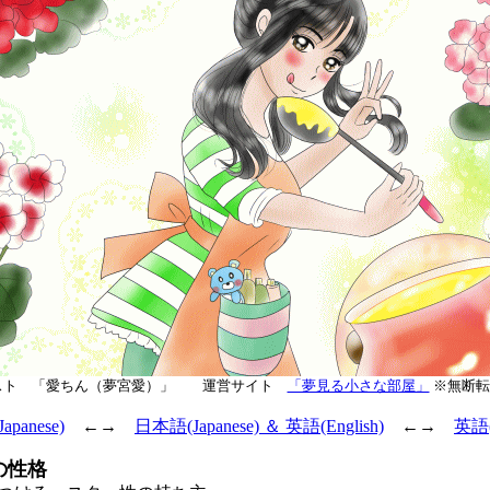
スト 「愛ちん（夢宮愛）」 運営サイト
「夢見る小さな部屋」
※無断転
panese)
←→
日本語(Japanese) ＆ 英語(English)
←→
英語(E
の性格