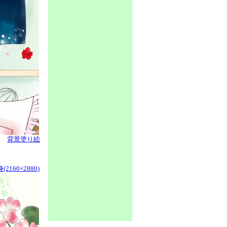
背景塗り絵
2160×2880)