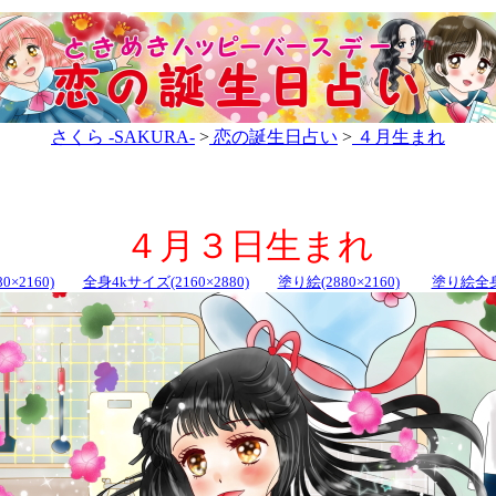
さくら -SAKURA-
>
恋の誕生日占い
>
４月生まれ
４月３日生まれ
0×2160)
全身4kサイズ(2160×2880)
塗り絵(2880×2160)
塗り絵全身(