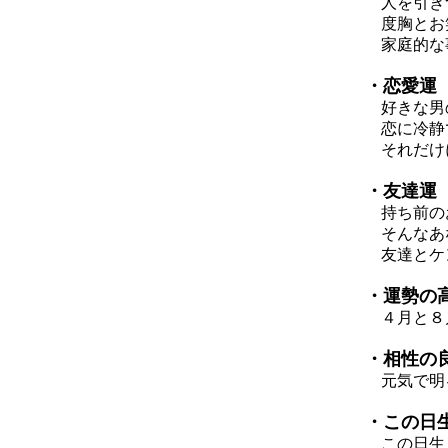
人を引き
度胸とお笑
家庭的な事
・恋愛運
好きな男の
恋に冷静で
それだけに
・友達運
持ち前のお
そんなあな
友達とケン
・運勢の
４月と８
・相性の
元気で明る
・この日
この日生ま