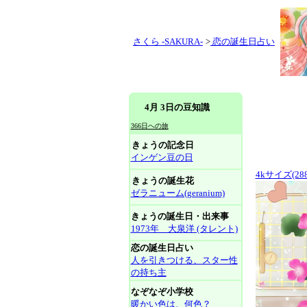
さくら -SAKURA-
>
恋の誕生日占い
4月 3日の豆知識
366日への旅
きょうの記念日
インゲン豆の日
4kサイズ(288
きょうの誕生花
ゼラニューム(geranium)
きょうの誕生日・出来事
1973年 大泉洋 (タレント)
恋の誕生日占い
人を引きつける、スター性
の持ち主
なぞなぞ小学校
暖かい色は、何色？