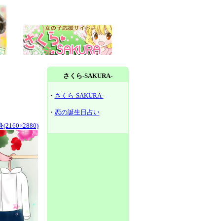
さくら-SAKURA-
・
さくら-SAKURA-
・
恋の誕生日占い
2160×2880)