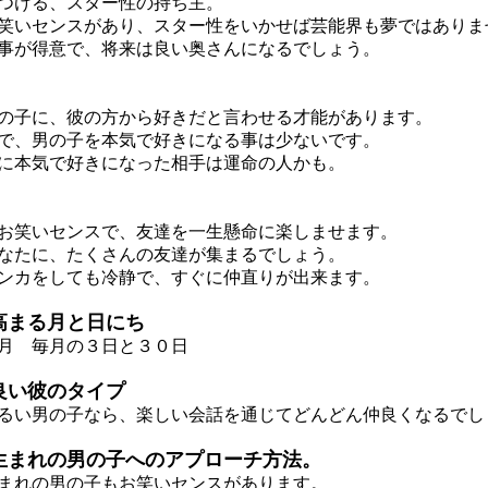
つける、スター性の持ち主。
いセンスがあり、スター性をいかせば芸能界も夢ではありま
が得意で、将来は良い奥さんになるでしょう。
子に、彼の方から好きだと言わせる才能があります。
、男の子を本気で好きになる事は少ないです。
本気で好きになった相手は運命の人かも。
笑いセンスで、友達を一生懸命に楽しませます。
たに、たくさんの友達が集まるでしょう。
カをしても冷静で、すぐに仲直りが出来ます。
高まる月と日にち
月 毎月の３日と３０日
良い彼のタイプ
い男の子なら、楽しい会話を通じてどんどん仲良くなるでし
生まれの男の子へのアプローチ方法。
れの男の子もお笑いセンスがあります。