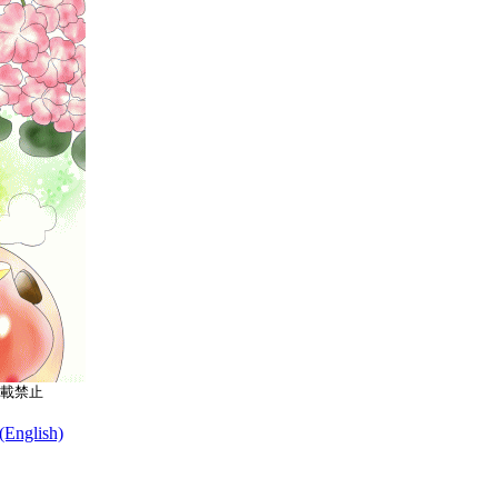
載禁止
nglish)