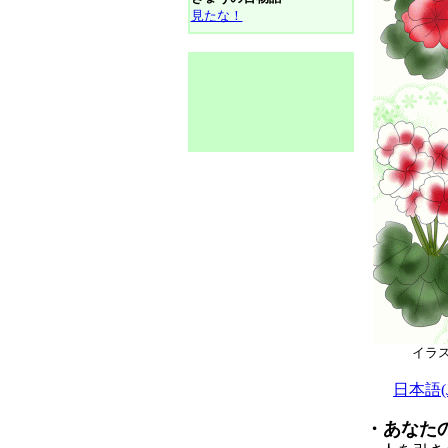
見たな！
イラ
日本語(Ja
・あなた