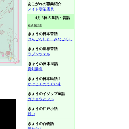
あこがれの職業紹介
メイド喫茶店員
4月 3日の童話・昔話
福娘童話集
きょうの日本昔話
はんごろしと、みなごろし
きょうの世界昔話
ラプンツェル
きょうの日本民話
真剣勝負
きょうの日本民話 2
かけじくのうぐいす
きょうのイソップ童話
ガチョウとツル
きょうの江戸小話
低い
きょうの百物語
見たな！