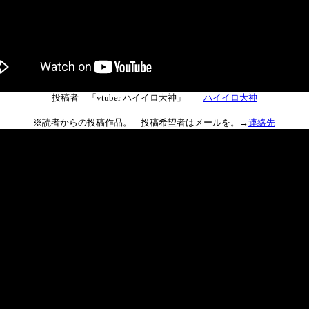
投稿者 「vtuber ハイイロ大神」
ハイイロ大神
※読者からの投稿作品。 投稿希望者はメールを。→
連絡先