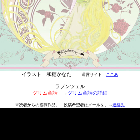
イラスト 和穗かなた
運営サイト
ここあ
ラプンツェル
グリム童話
→
グリム童話の詳細
※読者からの投稿作品。 投稿希望者はメールを。→
連絡先