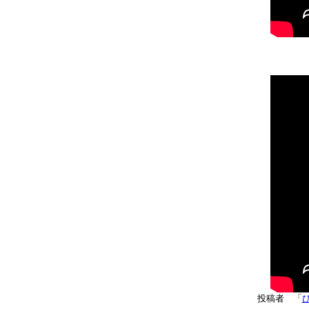
投稿者 「