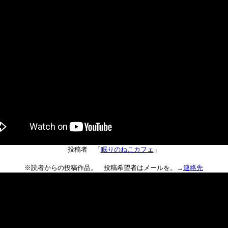
投稿者 「
眠りのねこカフェ
」
※読者からの投稿作品。 投稿希望者はメールを。→
連絡先