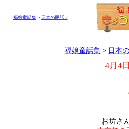
福娘童話集
>
日本の民話 2
福娘童話集
>
日本の
4月4
お坊さ