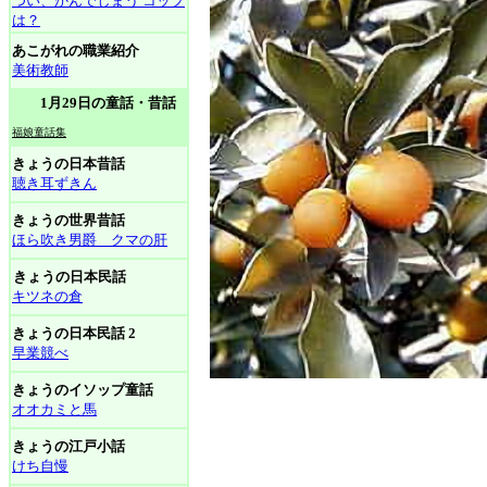
つい、かんでしまう コップ
は？
あこがれの職業紹介
美術教師
1月29日の童話・昔話
福娘童話集
きょうの日本昔話
聴き耳ずきん
きょうの世界昔話
ほら吹き男爵 クマの肝
きょうの日本民話
キツネの倉
きょうの日本民話 2
早業競べ
きょうのイソップ童話
オオカミと馬
きょうの江戸小話
けち自慢