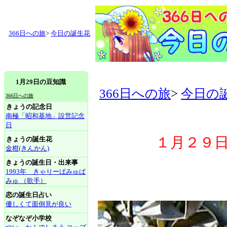
366日への旅
>
今日の誕生花
1月29日の豆知識
366日への旅
>
今日の
366日への旅
きょうの記念日
南極「昭和基地」設営記念
日
１月２９日
きょうの誕生花
金柑(きんかん)
きょうの誕生日・出来事
1993年 きゃりーぱみゅぱ
みゅ （歌手）
恋の誕生日占い
優しくて面倒見が良い
なぞなぞ小学校