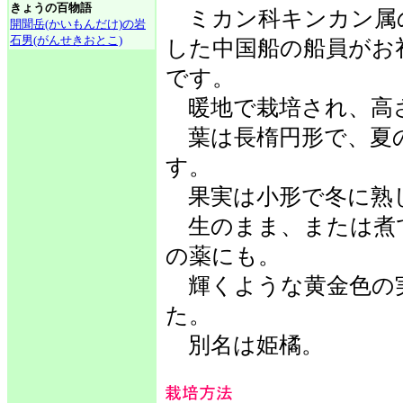
きょうの百物語
ミカン科キンカン属
開聞岳(かいもんだけ)の岩
石男(がんせきおとこ)
した中国船の船員がお
です。
暖地で栽培され、高さ
葉は長楕円形で、夏の
す。
果実は小形で冬に熟
生のまま、または煮
の薬にも。
輝くような黄金色の
た。
別名は姫橘。