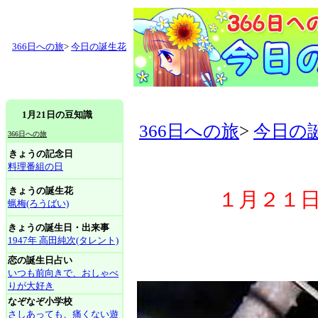
366日への旅
>
今日の誕生花
1月21日の豆知識
366日への旅
>
今日の
366日への旅
きょうの記念日
料理番組の日
きょうの誕生花
１月２１日
蝋梅(ろうばい)
きょうの誕生日・出来事
1947年 高田純次(タレント)
恋の誕生日占い
いつも前向きで、おしゃべ
りが大好き
なぞなぞ小学校
さしあっても、痛くない遊