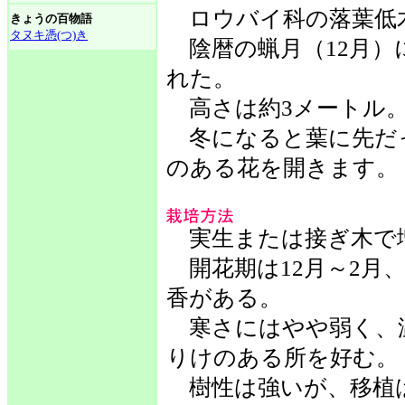
ロウバイ科の落葉低
きょうの百物語
タヌキ憑(つ)き
陰暦の蝋月（12月）
れた。
高さは約3メートル
冬になると葉に先だ
のある花を開きます。
実生または接ぎ木で
開花期は12月～2月、
香がある。
寒さにはやや弱く、
りけのある所を好む。
樹性は強いが、移植