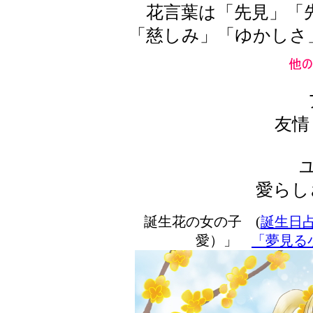
花言葉は「先見」「先
「慈しみ」「ゆかしさ
友情
愛らし
誕生花の女の子 (
誕生日
愛）」
「夢見る