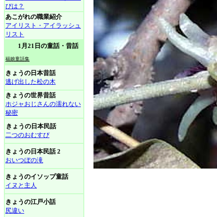
びは？
あこがれの職業紹介
アイリスト・アイラッシュ
リスト
1月21日の童話・昔話
福娘童話集
きょうの日本昔話
逃げ出した松の木
きょうの世界昔話
ホジャおじさんの濡れない
秘密
きょうの日本民話
二つのおむすび
きょうの日本民話 2
おいつぼの滝
きょうのイソップ童話
イヌと主人
きょうの江戸小話
尻違い