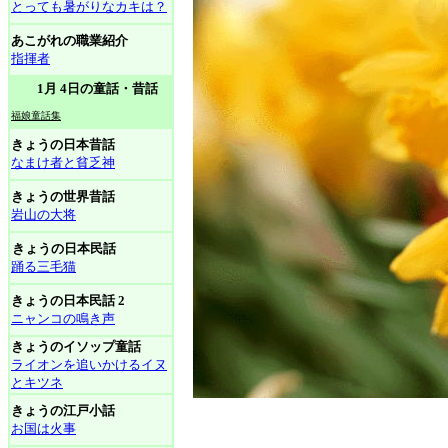
とっても暑がりなカキは？
あこがれの職業紹介
指揮者
1月 4日の童話・昔話
福娘童話集
きょうの日本昔話
なまけ者と貧乏神
きょうの世界昔話
岩山の大将
きょうの日本民話
踊る三毛猫
きょうの日本民話 2
ニャンコの鳴き声
きょうのイソップ童話
ライオンを追いかけるイヌ
とキツネ
きょうの江戸小話
お国は火事