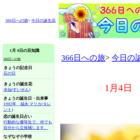
366日への旅
>
今日の誕生花
1月 4日の豆知識
366日への旅
>
今日の
366日への旅
きょうの記念日
石の日
きょうの誕生花
1月4日
水仙(すいせん)
きょうの誕生日・出来事
1992年 福永 マリカ(タレ
ント)
恋の誕生日占い
行動的な優等生で、何でも
自分から立候補します。
なぞなぞ小学校