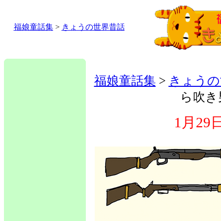
福娘童話集
>
きょうの世界昔話
福娘童話集
>
きょうの
ら吹き
1月2