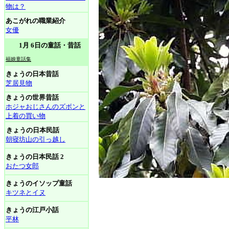
物は？
あこがれの職業紹介
女優
1月 6日の童話・昔話
福娘童話集
きょうの日本昔話
芝居見物
きょうの世界昔話
ホジャおじさんのズボンと
上着の買い物
きょうの日本民話
朝寝坊山の引っ越し
きょうの日本民話 2
おたつ女郎
きょうのイソップ童話
キツネとイヌ
きょうの江戸小話
平林