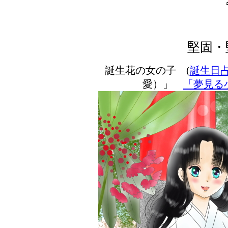
堅固・
誕生花の女の子 (
誕生日
愛）」
「夢見る