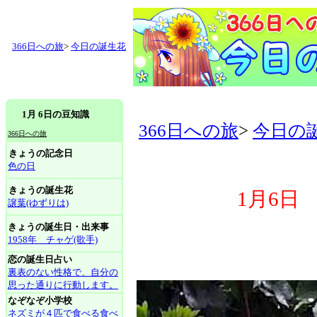
366日への旅
>
今日の誕生花
1月 6日の豆知識
366日への旅
>
今日の
366日への旅
きょうの記念日
色の日
きょうの誕生花
1月6日
譲葉(ゆずりは)
きょうの誕生日・出来事
1958年 チャゲ(歌手)
恋の誕生日占い
裏表のない性格で、自分の
思った通りに行動します。
なぞなぞ小学校
ネズミが４匹で食べる食べ