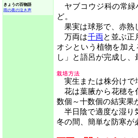
きょうの百物語
ヤブコウジ科の常緑小
雨の夜の泣き声
ど。
果実は球形で、赤熟
万両は
千両
と並ぶ正
オシという植物を加え
し」と語呂が完成し、
実生または株分けで
花は葉腋から花穂を伸
数個～十数個の結実果
半日陰で適度な湿り
冬の間、簡単な防寒が