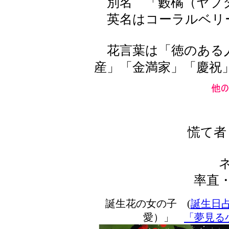
別名 「藪橘（ヤブ
英名はコーラルベリ
花言葉は「徳のある
産」「金満家」「慶祝
慌て者
率直
誕生花の女の子 (
誕生日
愛）」
「夢見る