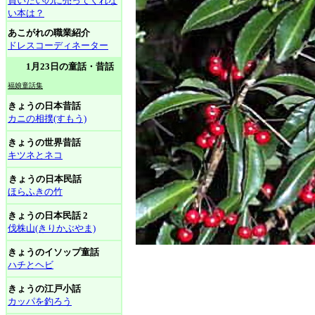
買いたいのに売ってくれな
い本は？
あこがれの職業紹介
ドレスコーディネーター
1月23日の童話・昔話
福娘童話集
きょうの日本昔話
カニの相撲(すもう)
きょうの世界昔話
キツネとネコ
きょうの日本民話
ほらふきの竹
きょうの日本民話 2
伐株山(きりかぶやま)
きょうのイソップ童話
ハチとヘビ
きょうの江戸小話
カッパを釣ろう