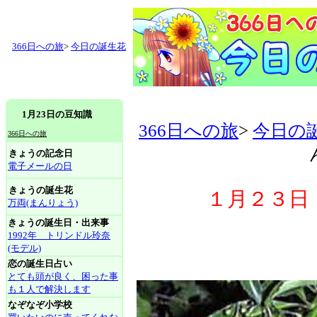
366日への旅
>
今日の誕生花
1月23日の豆知識
366日への旅
>
今日の
366日への旅
きょうの記念日
電子メールの日
きょうの誕生花
１月２３日
万両(まんりょう)
きょうの誕生日・出来事
1992年 トリンドル玲奈
(モデル)
恋の誕生日占い
とても頭が良く、困った事
も１人で解決します
なぞなぞ小学校