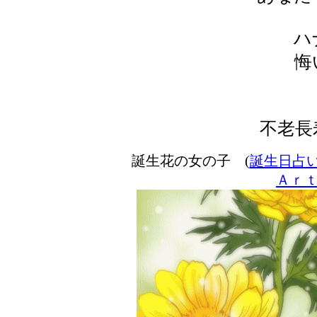
ハ
悔
不老長
誕生花の女の子 (
誕生日占
Ａｒ