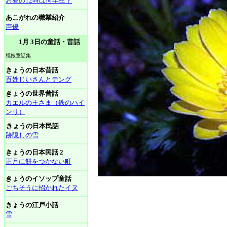
お昼の12時は何年生？
あこがれの職業紹介
声優
1月 3日の童話・昔話
福娘童話集
きょうの日本昔話
百姓じいさんとテング
きょうの世界昔話
カエルの王さま（鉄のハイ
ンリ）
きょうの日本民話
跡隠しの雪
きょうの日本民話 2
正月に餅をつかない町
きょうのイソップ童話
ごちそうに招かれたイヌ
きょうの江戸小話
雪