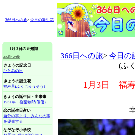
366日への旅
>
今日の誕生花
1月 3日の豆知識
366日への旅
>
今日の
366日への旅
(ふ
きょうの記念日
ひとみの日
きょうの誕生花
1月3日 福
福寿草(ふくじゅうそう)
きょうの誕生日・出来事
1961年 柳葉敏郎(俳優)
恋の誕生日占い
自分の事より、みんなの事
を優先する
なぞなぞ小学校