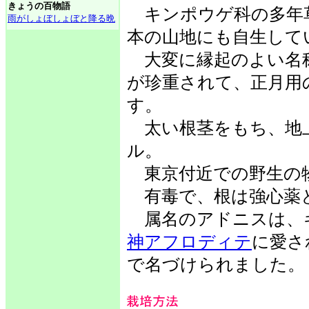
きょうの百物語
キンポウゲ科の多年
雨がしょぼしょぼと降る晩
本の山地にも自生して
大変に縁起のよい名
が珍重されて、正月用
す。
太い根茎をもち、地上
ル。
東京付近での野生の物
有毒で、根は強心薬
属名のアドニスは、
神アフロディテ
に愛さ
で名づけられました。