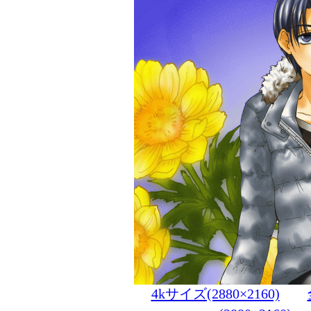
4kサイズ(2880×2160)