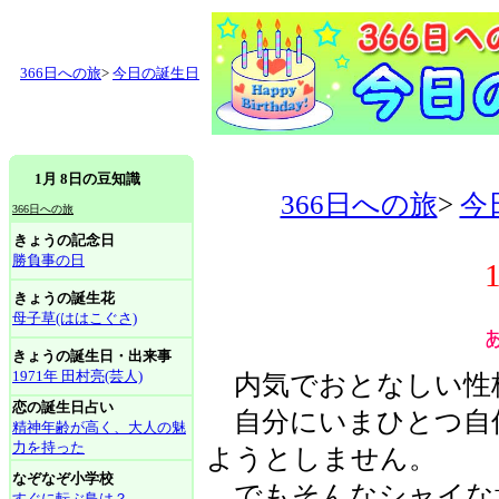
366日への旅
>
今日の誕生日
1月 8日の豆知識
366日への旅
>
今
366日への旅
きょうの記念日
勝負事の日
きょうの誕生花
母子草(ははこぐさ)
きょうの誕生日・出来事
1971年 田村亮(芸人)
内気でおとなしい性
恋の誕生日占い
自分にいまひとつ自
精神年齢が高く、大人の魅
力を持った
ようとしません。
なぞなぞ小学校
でもそんなシャイな
すぐに転ぶ鳥は？