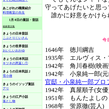
守ってあげたいと思っ
あこがれの職業紹介
料理教室の先生
誰かに好意をかけら
1月 8日の童話・昔話
福娘童話集
きょうの日本昔話
こぶとりじいさん
きょうの世界昔話
1646年 徳川綱吉
おいしいおかゆ
1935年 エルヴィス
きょうの日本民話
キツネの恩返し①
1942年 角川春樹(映画
きょうの日本民話 2
1942年 小泉純一郎
雪小僧
官邸・小泉純一郎プロ
きょうのイソップ童話
アリ
1942年 真屋順子(女優
1951年 もんたよしの
きょうの江戸小話
落とし物
1968年 蛍原徹(芸人