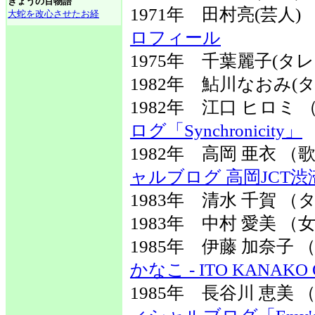
きょうの百物語
1971年 田村亮(芸人
大蛇を改心させたお経
ロフィール
1975年 千葉麗子(タレ
1982年 鮎川なおみ(
1982年 江口 ヒロ
ログ「Synchronicity」
1982年 高岡 亜衣 
ャルブログ 高岡JCT渋滞
1983年 清水 千賀 
1983年 中村 愛美 （
1985年 伊藤 加奈
かなこ - ITO KANAKO Off
1985年 長谷川 恵美