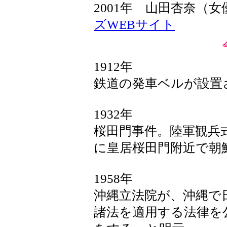
2001年 山田杏奈（
ズWEBサイト
1912年
鉄道の発車ベルが設置
1932年
桜田門事件。陸軍観兵
に皇居桜田門附近で朝
1958年
沖縄立法院が、沖縄で
諸法を適用する法律を