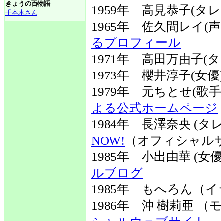
きょうの百物語
1959年 高見恭子(タレ
千本木さん
1965年 佐久間レイ(
るプロフィール
1971年 高田万由子
1973年 櫻井淳子(女優
1979年 元ちとせ(歌
よる公式ホームページ
1984年 長澤奈央 (
NOW!
（オフィシャル
1985年 小出由華 (
ルブログ
1985年 もへろん（
1986年 沖 樹莉亜