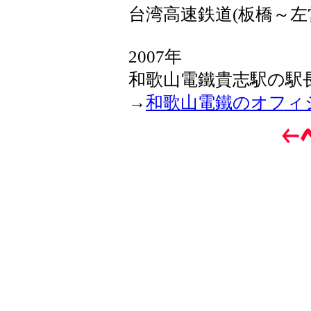
台湾高速鉄道(板橋～左
2007年
和歌山電鐵貴志駅の駅
→
和歌山電鐵のオフィ