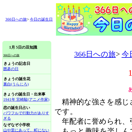
366日への旅
>
今日の誕生日
1月 5日の豆知識
366日への旅
>
今
366日への旅
きょうの記念日
囲碁の日
きょうの誕生花
裏白(うらじろ)
きょうの誕生日・出来事
1941年 宮崎駿(アニメ作家)
精神的な強さを感じ
恋の誕生日占い
です。
パワフルで行動力がありす
ぎる
年配者に誉められ、
なぞなぞ小学校
もっと趣味を楽しん
山や里にあって、町にない