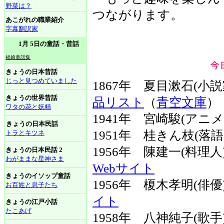
野菜は？
つながります。
あこがれの職業紹介
字幕翻訳家
1月 5日の童話・昔話
福娘童話集
きょうの日本昔話
じっと見つめていました
1867年 夏目漱石(小
きょうの世界昔話
品リスト
（
青空文庫
）
ワタの花と妖精
1941年 宮崎駿(ア
きょうの日本民話
1951年 桂きん枝(落語
トラとキツネ
1956年 陳建一(料理
きょうの日本民話 2
わがままな星神さま
Webサイト
きょうのイソップ童話
1956年 榎木孝明(俳
お百姓と息子たち
イト
きょうの江戸小話
たこあげ
1958年 八神純子(歌手