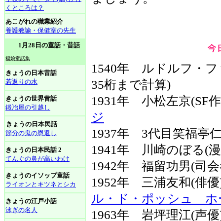
くところは？
あこがれの職業紹介
養護教諭・保健室の先生
1月28日の童話・昔話
福娘童話集
1540年 ルドルフ・フ
きょうの日本昔話
若返りの水
35桁まで計算)
1931年 小松左京(S
きょうの世界昔話
鍛冶屋の引越し
ジ
きょうの日本民話
1937年 3代目笑福亭仁
節分の鬼の恩返し
1941年 川崎のぼる(漫
きょうの日本民話 2
てんぐの鼻が高いわけ
1942年 福留功男(司会
きょうのイソップ童話
1952年 三浦友和(俳
ライオンとキツネとシカ
ル・ド・ポッシュ ホ
きょうの江戸小話
泳ぎの名人
1963年 岩坪理江(声優