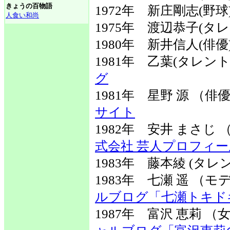
きょうの百物語
1972年 新庄剛志(野
人食い和尚
1975年 渡辺恭子(タレ
1980年 新井信人(俳優
1981年 乙葉(タレン
グ
1981年 星野 源 （
サイト
1982年 安井 まさ
式会社 芸人プロフィール
1983年 藤本綾 (タレ
1983年 七瀬 遥 （
ルブログ「七瀬トキド
1987年 富沢 恵莉 