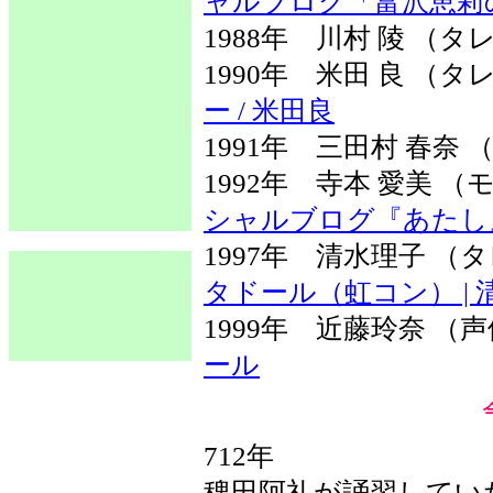
ャルブログ「富沢恵莉
1988年 川村 陵 （タ
1990年 米田 良 
ー / 米田良
1991年 三田村 春奈 
1992年 寺本 愛美
シャルブログ『あたし
1997年 清水理子 
タドール（虹コン） | 
1999年 近藤玲奈 
ール
712年
稗田阿礼が誦習してい