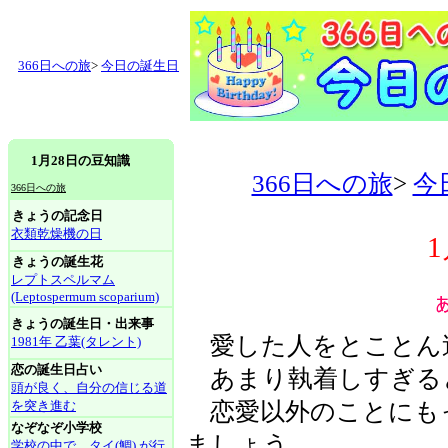
366日への旅
>
今日の誕生日
1月28日の豆知識
366日への旅
>
今
366日への旅
きょうの記念日
衣類乾燥機の日
きょうの誕生花
レプトスペルマム
(Leptospermum scoparium)
きょうの誕生日・出来事
愛した人をとことん
1981年 乙葉(タレント)
恋の誕生日占い
あまり執着しすぎる
頭が良く、自分の信じる道
を突き進む
恋愛以外のことにも
なぞなぞ小学校
ましょう。
学校の中で、タイ(鯛) が行