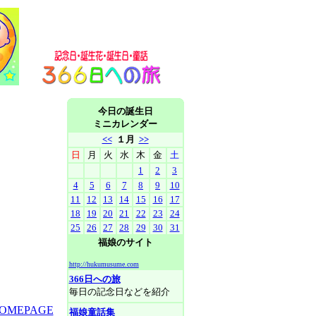
今日の誕生日
ミニカレンダー
<<
１月
>>
日
月
火
水
木
金
土
1
2
3
4
5
6
7
8
9
10
11
12
13
14
15
16
17
18
19
20
21
22
23
24
25
26
27
28
29
30
31
福娘のサイト
http://hukumusume.com
366日への旅
毎日の記念日などを紹介
HOMEPAGE
福娘童話集