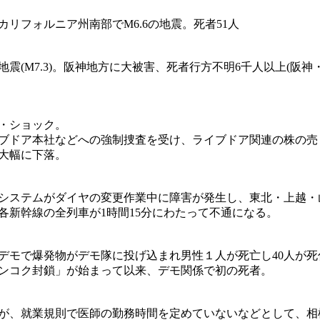
カリフォルニア州南部でM6.6の地震。死者51人
地震(M7.3)。阪神地方に大被害、死者行方不明6千人以上(阪神
・ショック。
ブドア本社などへの強制捜査を受け、ライブドア関連の株の売
大幅に下落。
システムがダイヤの変更作業中に障害が発生し、東北・上越・
各新幹線の全列車が1時間15分にわたって不通になる。
デモで爆発物がデモ隊に投げ込まれ男性１人が死亡し40人が死
バンコク封鎖」が始まって以来、デモ関係で初の死者。
が、就業規則で医師の勤務時間を定めていないなどとして、相