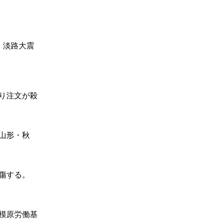
・淡路大震
り注文が殺
山形・秋
傷する。
模原労働基