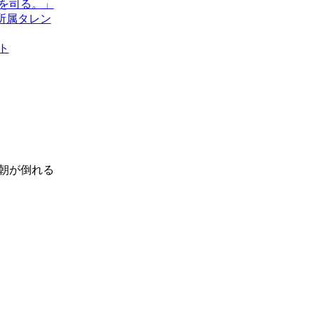
を司る。」
所属タレン
ト
朝が倒れる