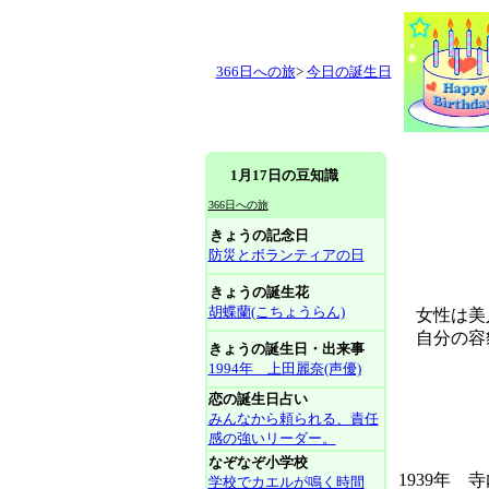
366日への旅
>
今日の誕生日
1月17日の豆知識
366日への旅
きょうの記念日
防災とボランティアの日
きょうの誕生花
胡蝶蘭(こちょうらん)
女性は美人
自分の容貌
きょうの誕生日・出来事
1994年 上田麗奈(声優)
恋の誕生日占い
みんなから頼られる、責任
感の強いリーダー。
なぞなぞ小学校
1939年
学校でカエルが鳴く時間