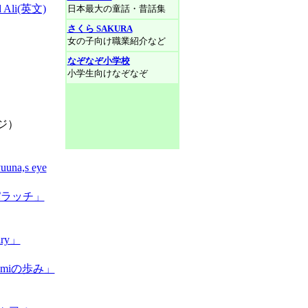
ad Ali(英文)
日本最大の童話・昔話集
さくら SAKURA
女の子向け職業紹介など
なぞなぞ小学校
小学生向けなぞなぞ
ジ）
,s eye
パラッチ」
ry」
miの歩み」