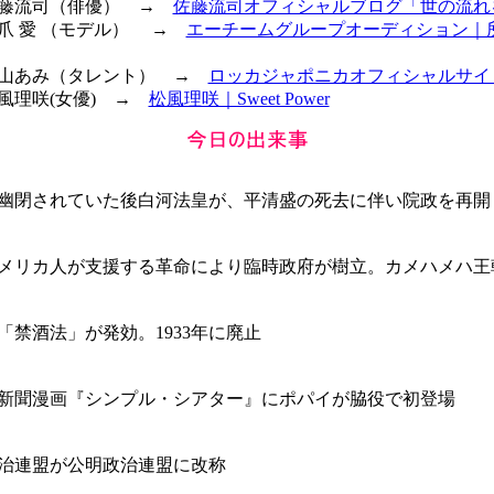
 佐藤流司（俳優） →
佐藤流司オフィシャルブログ「世の流れ
 橋爪 愛 （モデル） →
エーチームグループオーディション｜
 内山あみ（タレント） →
ロッカジャポニカオフィシャルサイ
松風理咲(女優) →
松風理咲｜Sweet Power
幽閉されていた後白河法皇が、平清盛の死去に伴い院政を再開
メリカ人が支援する革命により臨時政府が樹立。カメハメハ王
「禁酒法」が発効。1933年に廃止
新聞漫画『シンプル・シアター』にポパイが脇役で初登場
治連盟が公明政治連盟に改称