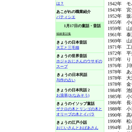
は？
1942年 
1943年 宮
あこがれの職業紹介
1952年
パティシエ
1955年 
1月17日の童話・昔話
1959年 
福娘童話集
1961年 泰
1969年 
きょうの日本昔話
1971年 
大工と三毛猫
1972年 
きょうの世界昔話
1973年 
ホジャおじさんのウサギの
1976年 
スープ
1978年
きょうの日本民話
1978年 
与作の占い
1978年
きょうの日本民話 2
1984年
お浪草(おなみそう)
1985年 
1986年 
きょうのイソップ童話
1988年 
ザクロの木とリンゴの木と
オリーブの木とイバラ
1990年 
1990年
きょうの江戸小話
1994年 
おじいさんとおばあさん