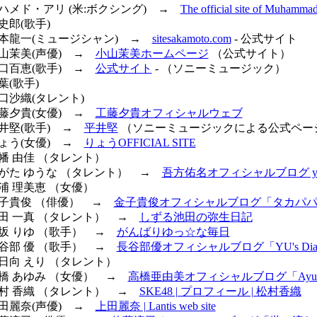
モハメド・アリ (米:ボクシング) →
The official site of Muhamm
史郎(歌手)
 坂本龍一(ミュージシャン) →
sitesakamoto.com
- 公式サイト
小山茉美(声優) →
小山茉美ホームページ
（公式サイト）
山口百恵(歌手) →
公式サイト
- （ソニーミュージック）
葉(歌手)
山口沙織(タレント)
工藤夕貴(女優) →
工藤夕貴オフィシャルウェブ
平井堅(歌手) →
平井堅
（ソニーミュージックによる公式ペー
りょう(女優) →
りょうOFFICIAL SITE
川幡 由佳 （タレント）
 あがた ゆうな （タレント） →
吾方佑名オフィシャルブログ yuuna
大浦 理美恵 （女優）
 金子貴俊 （俳優） →
金子貴俊オフィシャルブログ「タカパ
 池田 一真 （タレント） →
しずる池田の弥生日記
小坂 りゆ （歌手） →
がんばりゆっ☆な毎日
長谷部 優 （歌手） →
長谷部優オフィシャルブログ「YU's Dia
小日向 えり （タレント）
高橋 あゆみ （女優） →
高橋亜由美オフィシャルブログ「Ayu
 松村 香織 （タレント） →
SKE48 | プロフィール | 松村香織
上田麗奈(声優) →
上田麗奈 | Lantis web site