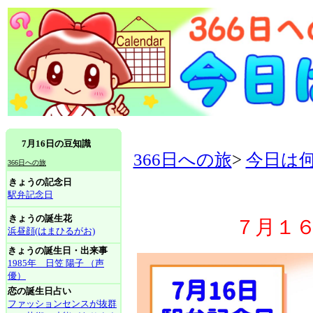
7月16日の豆知識
366日への旅
>
今日は
366日への旅
きょうの記念日
駅弁記念日
きょうの誕生花
７月１
浜昼顔(はまひるがお)
きょうの誕生日・出来事
1985年 日笠 陽子 （声
優）
恋の誕生日占い
ファッションセンスが抜群