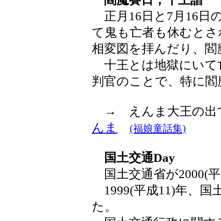
正月16日と7月16日
て鬼も亡者も休むとさ
相変図を拝んだり、閻
十王とは地獄にいて亡
判官のことで、特に閻
→ えんま大王の出
んま
(福娘童話集)
国土交通Day
国土交通省が2000(平
1999(平成11)年
た。