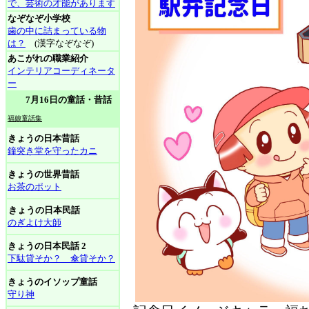
で、芸術の才能があります
なぞなぞ小学校
歯の中に詰まっている物
は？
(漢字なぞなぞ)
あこがれの職業紹介
インテリアコーディネータ
ー
7月16日の童話・昔話
福娘童話集
きょうの日本昔話
鐘突き堂を守ったカニ
きょうの世界昔話
お茶のポット
きょうの日本民話
のぎよけ大師
きょうの日本民話 2
下駄貸そか？ 傘貸そか？
きょうのイソップ童話
守り神