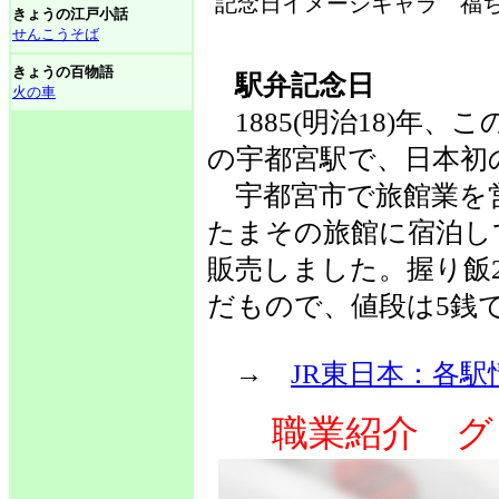
記念日イメージキャラ 福ち
きょうの江戸小話
せんこうそば
きょうの百物語
駅弁記念日
火の車
1885(明治18)年
の宇都宮駅で、日本初
宇都宮市で旅館業を
たまその旅館に宿泊し
販売しました。握り飯
だもので、値段は5銭
→
JR東日本：各駅
職業紹介 グ