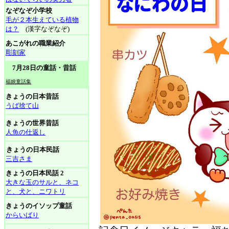
なぞなぞ小学校
毛が２本生えている植物
は？
(漢字なぞなぞ)
あこがれの職業紹介
彫刻家
7月28日の童話・昔話
福娘童話集
きょうの日本昔話
うば捨て山
きょうの世界昔話
人魚の仕返し
きょうの日本民話
三吉さま
きょうの日本民話 2
大きな玉のサルと、ネコ
と、犬と、ニワトリ
きょうのイソップ童話
からいばり