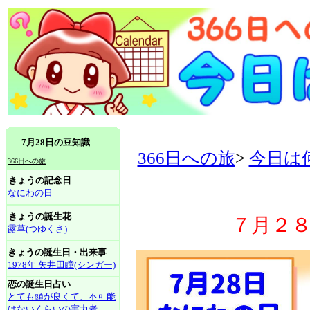
7月28日の豆知識
366日への旅
>
今日は
366日への旅
きょうの記念日
なにわの日
きょうの誕生花
７月２
露草(つゆくさ)
きょうの誕生日・出来事
1978年 矢井田瞳(シンガー)
恋の誕生日占い
とても頭が良くて、不可能
はないくらいの実力者