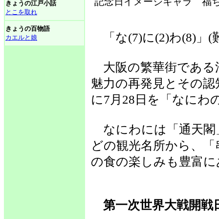
記念日イメージキャラ 福ち
きょうの江戸小話
とこを取れ
きょうの百物語
「な(7)に(2)わ(8)
カエルと娘
大阪の繁華街である
魅力の再発見とその認
に7月28日を「なに
なにわには「通天閣
どの観光名所から、「
の食の楽しみも豊富に
第一次世界大戦開戦