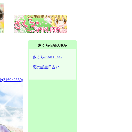
さくら-SAKURA-
・
さくら-SAKURA-
・
恋の誕生日占い
2160×2880)