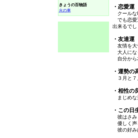
きょうの百物語
・恋愛運
火の車
クールな印
でも恋愛運
出来るでし
・友達運
友情を大切
大人になっ
自分から友
・運勢の
３月と７
・相性の
まじめな
・この日
彼はさみ
優しく声を
彼の好みは