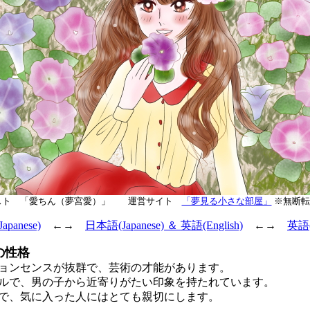
スト 「愛ちん（夢宮愛）」 運営サイト
「夢見る小さな部屋」
※無断転
panese)
←→
日本語(Japanese) ＆ 英語(English)
←→
英語(E
の性格
ンセンスが抜群で、芸術の才能があります。
で、男の子から近寄りがたい印象を持たれています。
、気に入った人にはとても親切にします。