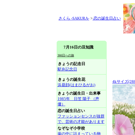
さくら -SAKURA-
>
恋の誕生日占い
7月16日の豆知識
366日への旅
きょうの記念日
駅弁記念日
きょうの誕生花
4kサイズ(288
浜昼顔(はまひるがお)
きょうの誕生日・出来事
1985年 日笠 陽子 （声
優）
恋の誕生日占い
ファッションセンスが抜群
で、芸術の才能があります
なぞなぞ小学校
歯の中に詰まっている物