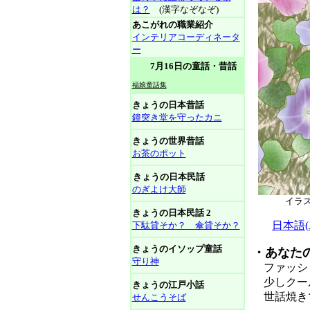
は？
(漢字なぞなぞ)
あこがれの職業紹介
インテリアコーディネータ
ー
7月16日の童話・昔話
福娘童話集
きょうの日本昔話
鐘突き堂を守ったカニ
きょうの世界昔話
お茶のポット
きょうの日本民話
のぎよけ大師
イラ
きょうの日本民話 2
日本語(Ja
下駄貸そか？ 傘貸そか？
きょうのイソップ童話
・あなた
守り神
ファッショ
少しクール
きょうの江戸小話
世話焼きで
せんこうそば