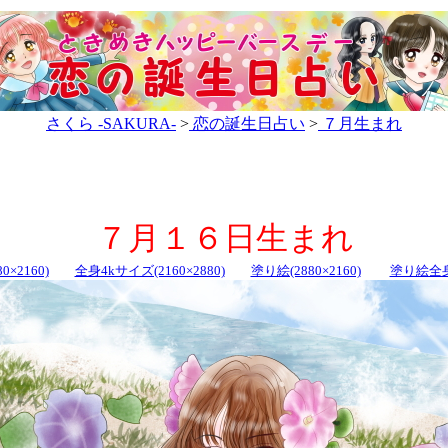
さくら -SAKURA-
>
恋の誕生日占い
>
７月生まれ
７月１６日生まれ
0×2160)
全身4kサイズ(2160×2880)
塗り絵(2880×2160)
塗り絵全身(