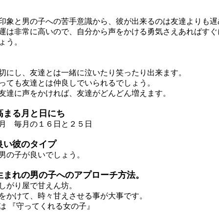
象と男の子への苦手意識から、彼が出来るのは友達よりも遅
は非常に高いので、自分から声をかける勇気さえあればすぐ
ょう。
にし、友達とは一緒に泣いたり笑ったり出来ます。
ても友達とは仲良しでいられるでしょう。
達に声をかければ、友達がどんどん増えます。
高まる月と日にち
月 毎月の１６日と２５日
良い彼のタイプ
男の子が良いでしょう。
生まれの男の子へのアプローチ方法。
しがり屋で甘えん坊。
かけて、時々甘えさせる事が大事です。
 『守ってくれる女の子』