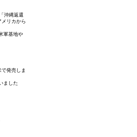
た「沖縄返還
がアメリカから
米軍基地や
米で発売しま
いました
。