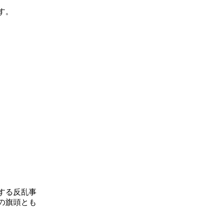
す。
とする反乱事
の旗頭とも