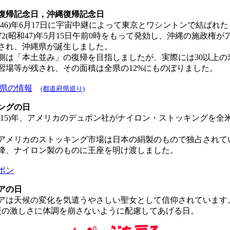
帰記念日，沖縄復帰記念日
昭和46)年6月17日に宇宙中継によって東京とワシントンで結ばれ
72(昭和47)年5月15日午前0時をもって発効し、沖縄の施政権
され、沖縄県が誕生しました。
は「本土並み」の復帰を目指しましたが、実際には30以上の
習場等が残され、その面積は全県の12%にものぼりました。
県の情報
(都道府県巡り)
ングの日
昭和15)年、アメリカのデュポン社がナイロン・ストッキングを全
メリカのストッキング市場は日本の絹製のもので独占されて
降、ナイロン製のものに王座を明け渡しました。
ポン
アの日
は天候の変化を気遣うやさしい聖女として信仰されています
の激しさに体調を崩さないように配慮してあげる日。