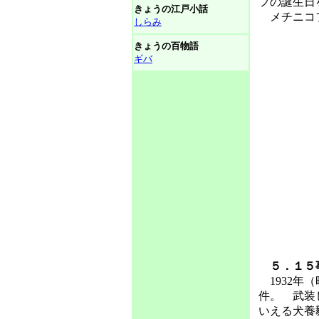
フの誕生日
きょうの江戸小話
メチニコフ
しらみ
きょうの百物語
ギバ
５．１５
1932年
件。 武装
いえる犬養