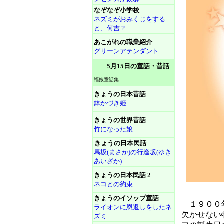
なぞなぞ小学校
ネズミがおみくじをする
と、何吉？
あこがれの職業紹介
グリーンアテンダント
5月15日の童話・昔話
福娘童話集
きょうの日本昔話
鉢かづき姫
きょうの世界昔話
竹になった娘
きょうの日本民話
馬坂(まさか)の行逢坂(ゆき
あいざか)
きょうの日本民話 2
ネコとの約束
きょうのイソップ童話
１９００年
ライオンに恩返しをしたネ
欠かせない
ズミ