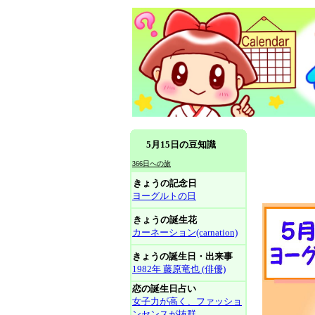
5月15日の豆知識
366日への旅
きょうの記念日
ヨーグルトの日
きょうの誕生花
カーネーション(carnation)
きょうの誕生日・出来事
1982年 藤原竜也 (俳優)
恋の誕生日占い
女子力が高く、ファッショ
ンセンスが抜群