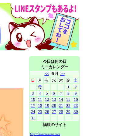
今日は何の日
ミニカレンダー
<<
５月
>>
日
月
火
水
木
金
土
母
1
2
3
4
5
6
7
8
9
10
11
12
13
14
15
16
17
18
19
20
21
22
23
24
25
26
27
28
29
30
31
福娘のサイト
http://hukumusume.com