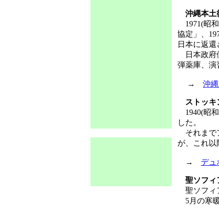
沖縄本土復
1971(
協定」、19
日本に返還
日本政府側
弾薬庫、演
→
沖縄
ストッキ
1940(
した。
それまでア
が、これ以
→
デュ
聖ソフィ
聖ソフィア
5月の寒暖