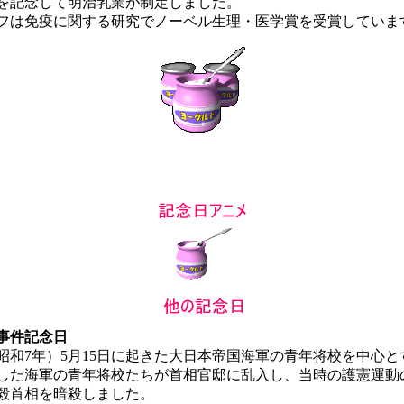
を記念して明治乳業が制定しました。
は免疫に関する研究でノーベル生理・医学賞を受賞していま
事件記念日
（昭和7年）5月15日に起きた大日本帝国海軍の青年将校を中心
した海軍の青年将校たちが首相官邸に乱入し、当時の護憲運動
毅首相を暗殺しました。