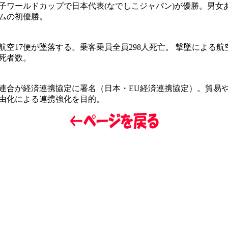
子ワールドカップで日本代表(なでしこジャパン)が優勝。男女
ムの初優勝。
航空17便が墜落する。乗客乗員全員298人死亡。 撃墜による航
死者数。
連合が経済連携協定に署名（日本・EU経済連携協定）。貿易
由化による連携強化を目的。