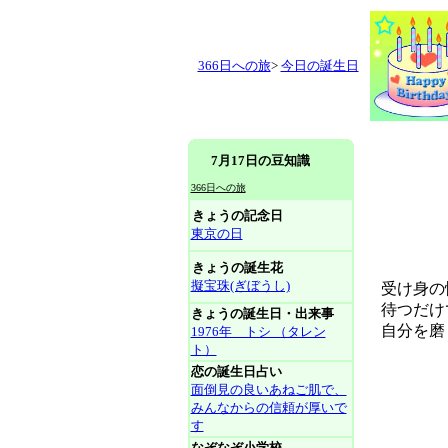
366日への旅
>
今日の誕生日
7月17日の豆知識
366日への旅
きょうの記念日
東京の日
きょうの誕生花
擬宝珠(ぎぼうし)
受け身の性
待つだけ
きょうの誕生日・出来事
自分を磨
1976年 トシ （タレン
ト）
恋の誕生日占い
面倒見の良いあねご肌で、
みんなからの信頼が厚いで
す
なぞなぞ小学校