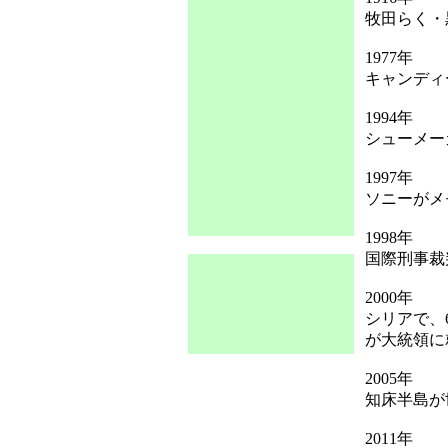
牧田らく・
1977年
キャンディ
1994年
シューメー
1997年
ソニーがメ
1998年
国際刑事裁
2000年
シリアで、
が大統領に
2005年
知床半島が
2011年