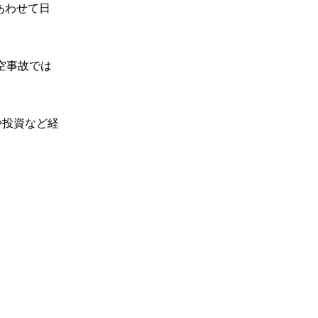
あわせて日
空事故では
や投資など経