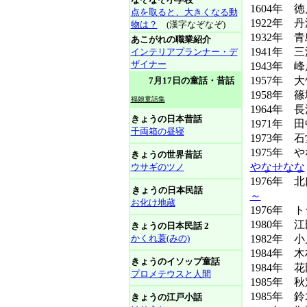
1604年 徳
点を取ると、大きくなる動
1922年 
物は？
(漢字なぞなぞ)
1932年 
あこがれの職業紹介
1941年 
インテリアプランナー・デ
ザイナー
1943年 峰
1957年 
7月17日の童話・昔話
1958年 篠
福娘童話集
1964年 
きょうの日本昔話
1971年 
千両箱の昼寝
1973年 
1975年
きょうの世界昔話
やなせなな
ウサギのツノ
1976年
きょうの日本民話
～
お化け地蔵
1976年
1980年
きょうの日本民話 2
かくれ蓑(みの)
1982年 
1984年 
きょうのイソップ童話
1984年 
プロメテウスと人間
1985年
1985年 
きょうの江戸小話