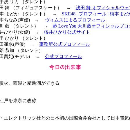
御手洗 リカ （タレント）
 浅田 舞 （フィギュアスケート） →
浅田 舞 オフィシャルウ
 梅本 まどか （タレント） →
SKE48 | プロフィール | 梅本まど
 橋本ちなみ(声優) →
ヴィムスによるプロフィール
大川 藍 （タレント） →
藍 Love You 大川藍オフィシャルブロ
桜井ひかり(女優) →
桜井ひかり公式サイト
菊里 ひかり （タレント）
松田颯水(声優) →
事務所公式プロフィール
安陪 恭加 （タレント）
 豊田留妃(モデル) →
公式プロフィール
噴火。西湖と精進湖ができる
江戸を東亰に改称
・エレクトリック社との日本初の国際合弁会社として日本電気(N