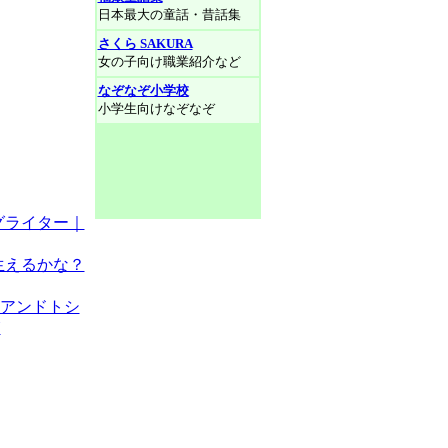
日本最大の童話・昔話集
さくら SAKURA
女の子向け職業紹介など
なぞなぞ小学校
小学生向けなぞなぞ
グライター｜
生えるかな？
カアンドトシ
Y