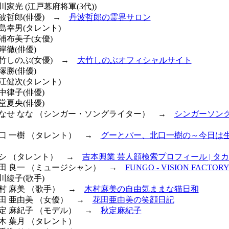
川家光 (江戸幕府将軍(3代))
丹波哲郎(俳優) →
丹波哲郎の霊界サロン
青島幸男(タレント)
三浦布美子(女優)
岸徹(俳優)
大竹しのぶ(女優) →
大竹しのぶオフィシャルサイト
塚勝(俳優)
長江健次(タレント)
田中律子(俳優)
石堂夏央(俳優)
 やなせ なな （シンガー・ソングライター） →
シンガーソン
 北口 一樹 （タレント） →
グーとパー、北口一樹の～今日は
 トシ （タレント） →
吉本興業 芸人顔検索プロフィール | タ
 江田 良一 （ミュージシャン） →
FUNGO - VISION FACTOR
小川綾子(歌手)
木村 麻美 （歌手） →
木村麻美の自由気ままな猫日和
花田 亜由美 （女優） →
花田亜由美の笑顔日記
 秋定 麻紀子 （モデル） →
秋定麻紀子
鈴木 葉月 （タレント）