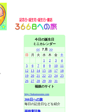
今日の誕生日
ミニカレンダー
<<
７月
>>
日
月
火
水
木
金
土
1
2
3
4
5
6
7
8
9
10
11
12
13
14
15
16
17
18
。
19
20
21
22
23
24
25
26
27
28
29
30
31
福娘のサイト
http://hukumusume.com
366日への旅
毎日の記念日などを紹介
福娘童話集