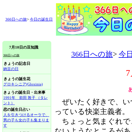
366日への旅
>
今日の誕生日
7月10日の豆知識
366日への旅
>
今
366日への旅
きょうの記念日
納豆の日
きょうの誕生花
グロキシニア(Gloxinia)
きょうの誕生日・出来事
1991年 前田 敦子 （タレ
ぜいたく好きで、い
ント）
恋の誕生日占い
っている快楽主義者。
人を引きつけるオーラで、
ちょっと気まぐれで
男の子も女の子も集まりま
す
ないようなところがあ