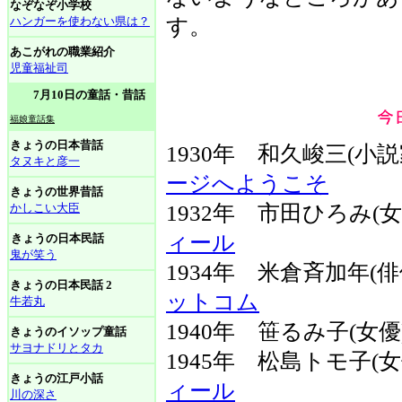
なぞなぞ小学校
ハンガーを使わない県は？
す。
あこがれの職業紹介
児童福祉司
7月10日の童話・昔話
福娘童話集
きょうの日本昔話
1930年 和久峻三(小
タヌキと彦一
ージへようこそ
きょうの世界昔話
かしこい大臣
1932年 市田ひろみ(
ィール
きょうの日本民話
鬼が笑う
1934年 米倉斉加年(
きょうの日本民話 2
ットコム
牛若丸
1940年 笹るみ子(女優
きょうのイソップ童話
サヨナドリとタカ
1945年 松島トモ子(
きょうの江戸小話
ィール
川の深さ