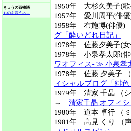
1950年 大杉久美子(歌
きょうの百物語
ものを言うネコ
1957年 愛川周平(俳優
1958年 布施博(俳優
グ「酔いどれ日記」
1978年 佐藤夕美子(
1978年 小泉孝太郎(
ワオフィス- ≫ 小泉孝
1978年 佐藤 夕美子
ィシャルブログ「緋色～h
1979年 清家 千晶
→
清家千晶 オフィ
1980年 道本 卓行 
1981年 高見 くり 