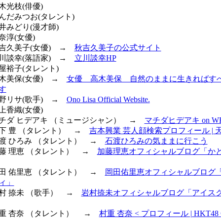
鈴木光枝(俳優)
せんだみつお(タレント)
若井みどり(漫才師)
奈淳(女優)
秋吉久美子(女優) →
秋吉久美子の公式サイト
立川談幸(落語家) →
立川談幸HP
三屋裕子(タレント)
高木美保(女優) →
女優 高木美保 自然のままに生きればす
す
小野リサ(歌手) →
Ono Lisa Official Website.
坂上香織(女優)
 マチダ ヒデアキ （ミュージシャン） →
マチダヒデアキ on W
瀬下 豊 （タレント） →
吉本興業 芸人顔検索プロフィール | 
 石渡 ひろみ （タレント） →
石渡ひろみの気ままに行こう
 加藤 理恵 （タレント） →
加藤理恵オフィシャルブログ「か
 岡田 佑里恵 （タレント） →
岡田佑里恵オフィシャルブログ
ィ」
岩村 捺未 （歌手） →
岩村捺未オフィシャルブログ「アイス
 村重 杏奈 （タレント） →
村重 杏奈 < プロフィール | HKT48 O