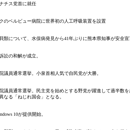
ナチス党首に就任
クのベルビュー病院に世界初の人工呼吸装置を設置
貝類について、水俣病発見から41年ぶりに熊本県知事が安全宣
訴訟の和解が成立。
議院議員通常選挙。小泉首相人気で自民党が大勝。
議院議員通常選挙。民主党を始めとする野党が躍進して過半数を
異なる「ねじれ国会」となる。
 Windows 10が提供開始。