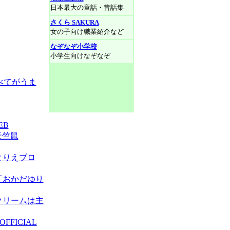
日本最大の童話・昔話集
さくら SAKURA
女の子向け職業紹介など
なぞなぞ小学校
小学生向けなぞなぞ
べてがうま
EB
天竺鼠
とりえブロ
「おかだゆり
クリームは主
FFICIAL