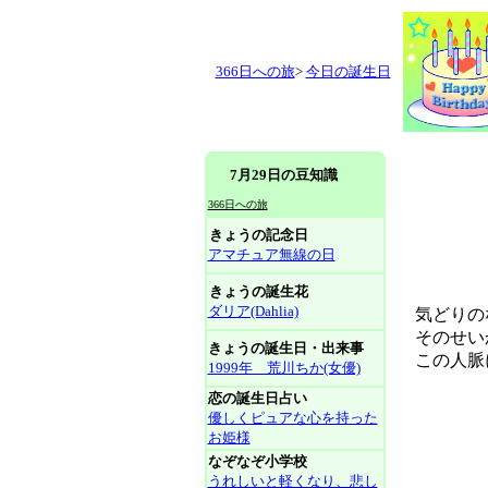
366日への旅
>
今日の誕生日
7月29日の豆知識
366日への旅
きょうの記念日
アマチュア無線の日
きょうの誕生花
ダリア(Dahlia)
気どりのな
そのせい
きょうの誕生日・出来事
この人脈に
1999年 荒川ちか(女優)
恋の誕生日占い
優しくピュアな心を持った
お姫様
なぞなぞ小学校
うれしいと軽くなり、悲し