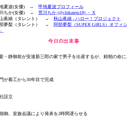
甲地夏波(女優) →
甲地夏波プロフィール
荒川ちか(女優) →
荒川ちか (@chikatetu18) ・ X
 秋山眞緒（タレント） →
秋山眞緒 - ハロー！プロジェクト
 阿部夢梨（タレント） →
阿部夢梨（SUPER GiRLS）オフ
」
妾・静御前が安達新三郎の家で男子を出産するが、頼朝の命に
門が着工から30年目で完成
社設立
崩御。皇族会議により発表を2時間遅らせる