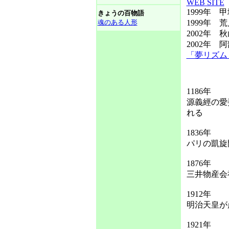
WEB SITE
1999年 
きょうの百物語
魂のある人形
1999年 
2002年
2002年
「夢リズム
1186年
源義經の愛
れる
1836年
パリの凱旋
1876年
三井物産会
1912年
明治天皇が
1921年