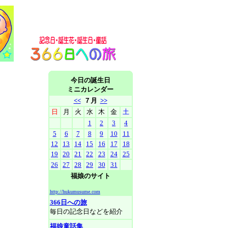
今日の誕生日
ミニカレンダー
<<
７月
>>
日
月
火
水
木
金
土
1
2
3
4
5
6
7
8
9
10
11
12
13
14
15
16
17
18
19
20
21
22
23
24
25
26
27
28
29
30
31
福娘のサイト
http://hukumusume.com
366日への旅
毎日の記念日などを紹介
福娘童話集