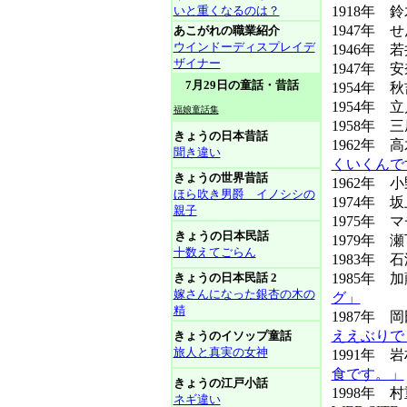
いと重くなるのは？
1918年 
1947年 
あこがれの職業紹介
ウインドーディスプレイデ
1946年 
ザイナー
1947年 安
7月29日の童話・昔話
1954年 
1954年 
福娘童話集
1958年 
きょうの日本昔話
1962年 
聞き違い
くいくんで
きょうの世界昔話
1962年 
ほら吹き男爵 イノシシの
1974年 
親子
1975年
きょうの日本民話
1979年 
十数えてごらん
1983年
きょうの日本民話 2
1985年
嫁さんになった銀杏の木の
グ」
精
1987年
ええぶりで
きょうのイソップ童話
旅人と真実の女神
1991年 
食です。」
きょうの江戸小話
1998年
ネギ違い