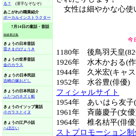
る？
(漢字なぞなぞ)
女性は細やかな心使
あこがれの職業紹介
ボーカルインストラクター
7月14日の童話・昔話
福娘童話集
きょうの日本昔話
雷さまのびょうき
1180年 後鳥羽天皇(82
きょうの世界昔話
1926年 水木かおる(作
金のカラス
1944年 久米宏(キ
きょうの日本民話
1952年 水谷豊(俳優
吉崎の嫁おどし
フィシャルサイト
きょうの日本民話 2
ふたつのネズミ船
1954年 あいはら友子(
きょうのイソップ童話
1961年 斉藤慶子(女優
小ガラスとイヌ
1964年 椎名桔平(俳
きょうの江戸小話
へぼ占い
ストプロモーション制