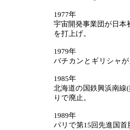
1977年
宇宙開発事業団が日本
を打上げ。
1979年
バチカンとギリシャが
1985年
北海道の国鉄興浜南線(興
りで廃止。
1989年
パリで第15回先進国首