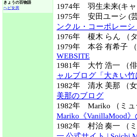
きょうの百物語
1974年 羽生未来(キ
ヘビ女房
1975年 安田ユーシ 
ンクル・コーポレーシ
1976年 榎木 らん 
1979年 本谷 有希子
WEBSITE
1981年 大竹 浩一 
ャルブログ「大きい竹
1982年 清水 美那 
美那のブログ
1982年 Mariko
Mariko《VanillaMo
1982年 村治 奏一
一 公式サイト | Soichi Mura