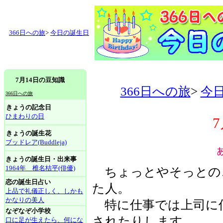
366日への旅
>
今日の誕生日
7月14日の豆知識
366日への旅
>
今
366日への旅
きょうの記念日
ひまわりの日
きょうの誕生花
ブッドレア(Buddleja)
きょうの誕生日・出来事
1964年 椎名桔平(俳優)
ちょっとやそっとの
恋の誕生日占い
た人。
上品で礼儀正しく、しかも
かなりの美人
特に仕事では上司に
なぞなぞ小学校
されたりします。
口に足が生えたら、何にな