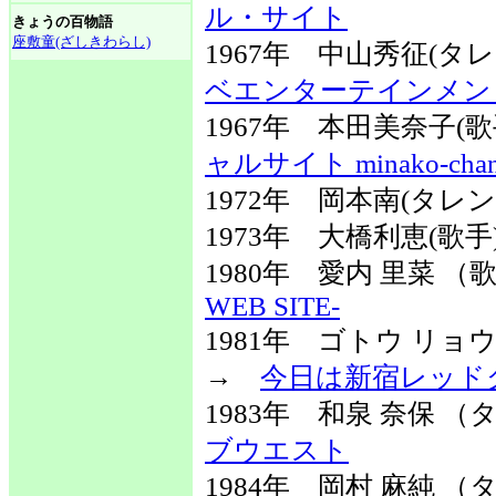
ル・サイト
きょうの百物語
座敷童(ざしきわらし)
1967年 中山秀征(
ベエンターテインメン
1967年 本田美奈子(
ャルサイト minako-chan
1972年 岡本南(タレン
1973年 大橋利恵(歌手
1980年 愛内 里菜 
WEB SITE-
1981年 ゴトウ リ
→
今日は新宿レッド
1983年 和泉 奈保
ブウエスト
1984年 岡村 麻純