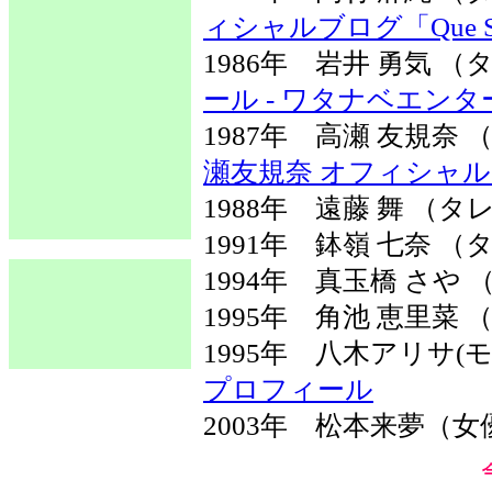
ィシャルブログ「Que Ser
1986年 岩井 勇気
ール - ワタナベエン
1987年 高瀬 友規奈
瀬友規奈 オフィシャル
1988年 遠藤 舞 （タ
1991年 鉢嶺 七奈 
1994年 真玉橋 さや
1995年 角池 恵里菜
1995年 八木アリサ
プロフィール
2003年 松本来夢（女