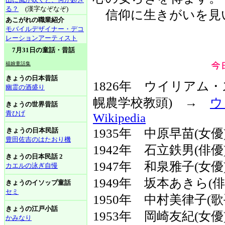
る？
(漢字なぞなぞ)
信仰に生きがいを見
あこがれの職業紹介
モバイルデザイナー・デコ
レーションアーティスト
7月31日の童話・昔話
福娘童話集
きょうの日本昔話
1826年 ウイリアム・
幽霊の酒盛り
幌農学校教頭) →
ウ
きょうの世界昔話
青ひげ
Wikipedia
きょうの日本民話
1935年 中原早苗(女優
豊田佐吉のはたおり機
1942年 石立鉄男(俳優
きょうの日本民話 2
1947年 和泉雅子(女優
カエルの泳ぎ自慢
1949年 坂本あきら(俳
きょうのイソップ童話
セミ
1950年 中村美律子(歌
きょうの江戸小話
1953年 岡崎友紀(女
かみなり