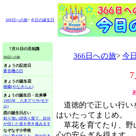
366日への旅
>
今日の誕生日
7月31日の豆知識
366日への旅
>
今
366日への旅
きょうの記念日
蓄音機の日
きょうの誕生花
柳蘭(やなぎらん)
きょうの誕生日・出来事
1995年 八木アリサ(モデ
道徳的で正しい行い
ル)
恋の誕生日占い
はいたってまじめ。
粘り強い頑張り屋で、自分
草花を育てたり、野
が信じた道を突き進みます
なぞなぞ小学校
心の安らぎを得ます。
山に風が吹くと、何が起き