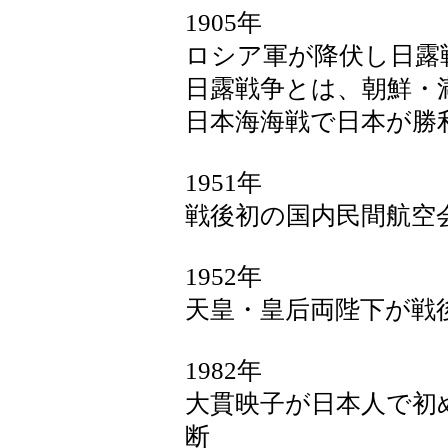
1905年
ロシア軍が降伏し日露
日露戦争とは、朝鮮・
日本海海戦で日本が勝
1951年
戦後初の国内民間航空
1952年
天皇・皇后両陛下が戦
1982年
大貫映子が日本人で初
断