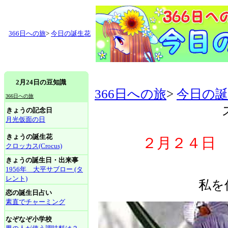
366日への旅
>
今日の誕生花
2月24日の豆知識
366日への旅
>
今日の誕
366日への旅
きょうの記念日
月光仮面の日
きょうの誕生花
２月２４日 ク
クロッカス(Crocus)
きょうの誕生日・出来事
1956年 大平サブロー (タ
レント)
私を
恋の誕生日占い
素直でチャーミング
なぞなぞ小学校