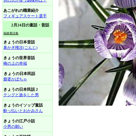
男の人が使う調味料は？
あこがれの職業紹介
フィギュアスケート選手
2月24日の童話・昔話
福娘童話集
きょうの日本昔話
鼻かぎ権次(ごんじ)
きょうの世界昔話
橋の上の幸福
きょうの日本民話
爺婆かぼちゃ
きょうの日本民話 2
テングと旅をした男
きょうのイソップ童話
酔っ払いとおかみさん
きょうの江戸小話
小男の願い