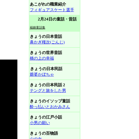
あこがれの職業紹介
フィギュアスケート選手
2月24日の童話・昔話
福娘童話集
きょうの日本昔話
鼻かぎ権次(ごんじ)
きょうの世界昔話
橋の上の幸福
きょうの日本民話
爺婆かぼちゃ
きょうの日本民話 2
テングと旅をした男
きょうのイソップ童話
酔っ払いとおかみさん
きょうの江戸小話
小男の願い
きょうの百物語
山の女