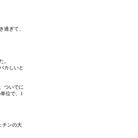
き過ぎて、
た。
バカしいと
、ついでに
単位で、1
ェチンの大