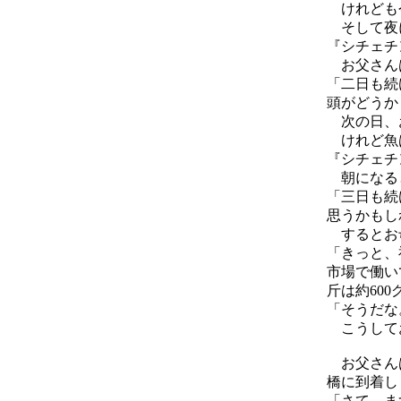
けれども
そして夜
『シチェチ
お父さん
「二日も続
頭がどうか
次の日、
けれど魚は
『シチェチ
朝になると
「三日も続
思うかもし
するとお
「きっと、
市場で働い
斤は約60
「そうだな
こうしてお
お父さん
橋に到着し
「さて、ま