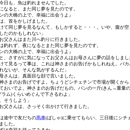
今日も、魚は釣れませんでした。
になると、また同じ夢を見たのです。
ンの大橋の上で、幸福に出会うよ』
は、首をかしげました。
けて同じ夢を見るなんて、もしかすると・・・。いや、腹が空
したのかもしれない」
お父さんはまた川へ釣りに行きました。
釣れず、夜になるとまた同じ夢を見たのです。
ンの大橋の上で、幸福に出会うよ』
、さすがに気になってお父さんはお母さんに夢の話をしまし
けて見るって事は、これは神さまのお告げかもしれねえ。バカ
れないが、そんな気がするんだ」
母さんは、真面目な顔で言いました。
神さまのお告げですよ。ちょうどシチェチンで市場が開くから
ておいでよ。神さまのお告げだもの。パンの一斤(きん→重量の
0グラム)くらいめぐんで下さるわよ」
。そうしよう」
父さんは、さっそく出かけて行きました。
は途中で友だちの
馬車
(ばしゃ)に乗せてもらい、三日後にシチ
ました。
ずは幸福を待ってみるか」