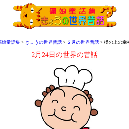
福娘童話集
>
きょうの世界昔話
>
２月の世界昔話
> 橋の上の幸
2月24日の世界の昔話