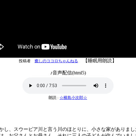
【睡眠用朗読】
投稿者
癒しのココロちゃんねる
♪音声配信(html5)
朗読 :
☆横島小次郎☆
し、スウーピア川と言う川のほとりに、小さな家がありまし
、お父さんとお母さん、それに三人の子どもが住んでいまし