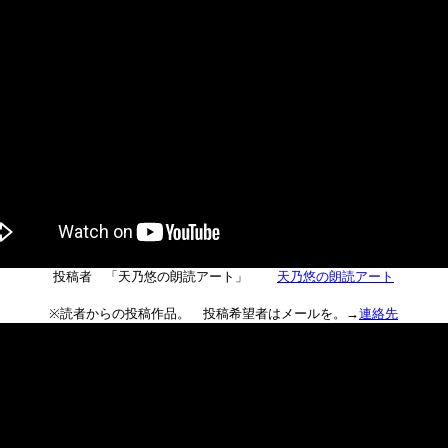
投稿者 「天乃悠の朗読アート」
天乃悠の朗読アート
※読者からの投稿作品。 投稿希望者はメールを。→
連絡先