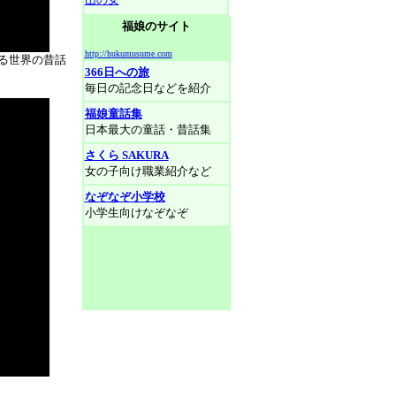
福娘のサイト
http://hukumusume.com
る世界の昔話
366日への旅
毎日の記念日などを紹介
福娘童話集
日本最大の童話・昔話集
さくら SAKURA
女の子向け職業紹介など
なぞなぞ小学校
小学生向けなぞなぞ