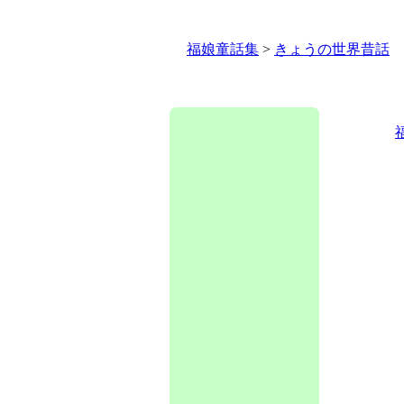
福娘童話集
>
きょうの世界昔話