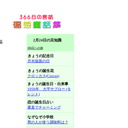
2月24日の豆知識
福
366日への旅
きょうの記念日
月光仮面の日
きょうの誕生花
クロッカス(Crocus)
きょうの誕生日・出来事
1956年 大平サブロー (タ
レント)
恋の誕生日占い
素直でチャーミング
なぞなぞ小学校
男の人が使う調味料は？