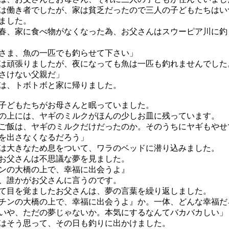
働き者でしたが、家は貧乏だったので三人の子どもたちはい
ました。
、家に食べ物がなくなった為、お父さんはスウーピア川に釣
さま、魚の一匹でも釣らせて下さい」
頑張りましたが、夜になっても魚は一匹も釣れませんでした
さけない父親だ」
は、トボトボと家に帰りました。
どもたちがお母さんと眠っていました。
上には、ヤギのミルクがほんの少しお皿に残っています。
ご飯は、ヤギのミルクだけだったのか。そのうちにヤギもやせ
を出さなくなるだろう」
大きなため息をついて、ワラのベッドに潜り込みました。
お父さんは不思議な夢を見ました。
ンの大橋の上で、幸福に出会うよ』
、誰かがお父さんに言うのです。
目を覚ましたお父さんは、夢の言葉を繰り返しました。
チンの大橋の上で、幸福に出会うよ』か。一体、どんな幸福だ
いや、ただの夢じゃないか。本気にするなんてバカバカしい」
そう思って、その日も釣りに出かけました。