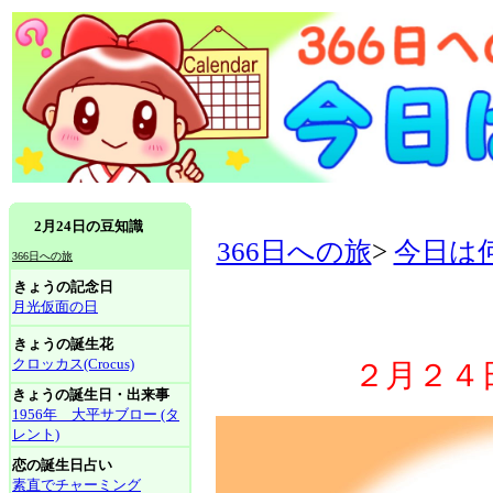
2月24日の豆知識
366日への旅
>
今日は
366日への旅
きょうの記念日
月光仮面の日
きょうの誕生花
クロッカス(Crocus)
２月２４
きょうの誕生日・出来事
1956年 大平サブロー (タ
レント)
恋の誕生日占い
素直でチャーミング