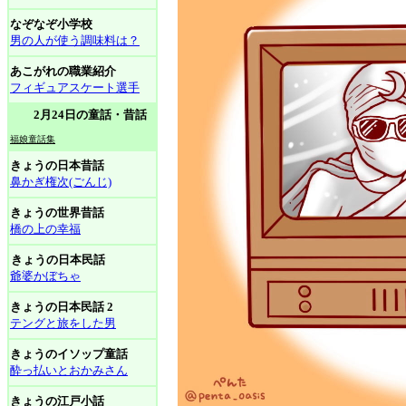
なぞなぞ小学校
男の人が使う調味料は？
あこがれの職業紹介
フィギュアスケート選手
2月24日の童話・昔話
福娘童話集
きょうの日本昔話
鼻かぎ権次(ごんじ)
きょうの世界昔話
橋の上の幸福
きょうの日本民話
爺婆かぼちゃ
きょうの日本民話 2
テングと旅をした男
きょうのイソップ童話
酔っ払いとおかみさん
きょうの江戸小話