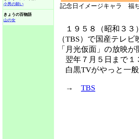
小男の願い
記念日イメージキャラ 福ち
きょうの百物語
山の女
１９５８（昭和３３
（TBS）で国産テレ
「月光仮面」の放映が
翌年７月５日まで１
白黒TVがやっと一般
→
TBS