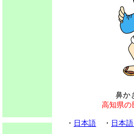
鼻か
高知県の
・
日本語
・
日本語