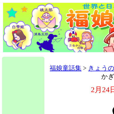
福娘童話集
>
きょう
かぎ
2月2