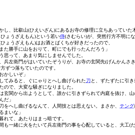
し、比叡山(ひえいざん)にあるお寺の修理に立ちあっていた
ちひょうざえもん)という若い
侍
(さむらい)が、突然行方不明に
ひょうざえもん)はお酒とばくちが好きだったので、
また勝手に山をおりて、町にでも行ったんだろう」
う思って、あまり気にしませんでした。
兵左衛門がはいていたぞうりが、お寺の玄関先(げんかんさき)
片方ずつ落ちていたのです。
おかしいぞ」
してみると、ぐにゃりとへし曲げられた
刀
と、ずたずたに引き
たので、大変な騒ぎになりました。
は玄関から出ようとして、誰かに引きずられて内庭を抜け、山
んだ」
刀をへし曲げるなんて、人間技とは思えない。まさか、
テング
るまいな」
暮れて、あたりはまっ暗です。
も一緒に火をたいて兵左衛門の事を心配していると、大工(だ