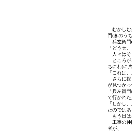
むかしむか
門(きのう
兵左衛門(
「どうせ、
人々はそ
ところが、
ちにわ)に
「これは、
さらに探
が見つかっ
「兵左衛門
て行かれた
「しかし、
たのではあ
もう日は
工事の仲間
者が、