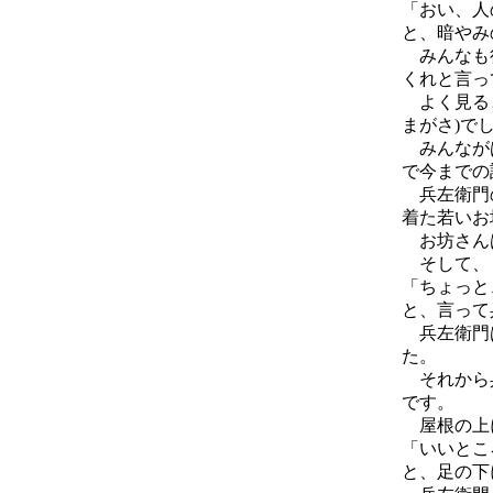
「おい、人
と、暗やみ
みんなも行
くれと言っ
よく見ると
まがさ)で
みんながは
で今までの
兵左衛門の
着た若いお
お坊さんは
そして、
「ちょっと
と、言って
兵左衛門は
た。
それから兵
です。
屋根の上に
「いいとこ
と、足の下