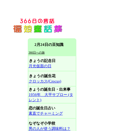
2月24日の豆知識
366日への旅
きょうの記念日
月光仮面の日
きょうの誕生花
クロッカス(Crocus)
きょうの誕生日・出来事
1956年 大平サブロー (タ
レント)
恋の誕生日占い
素直でチャーミング
なぞなぞ小学校
男の人が使う調味料は？