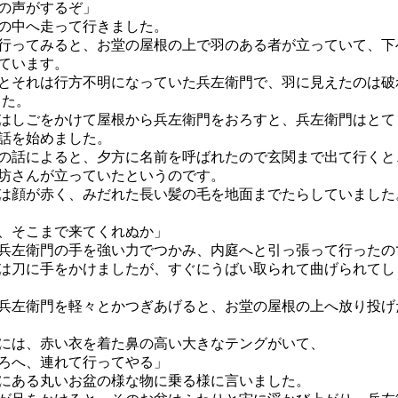
の声がするぞ」
の中へ走って行きました。
ってみると、お堂の屋根の上で羽のある者が立っていて、下
ています。
それは行方不明になっていた兵左衛門で、羽に見えたのは破
した。
しごをかけて屋根から兵左衛門をおろすと、兵左衛門はとて
話を始めました。
話によると、夕方に名前を呼ばれたので玄関まで出て行くと
坊さんが立っていたというのです。
顔が赤く、みだれた長い髪の毛を地面までたらしていました
、そこまで来てくれぬか」
兵左衛門の手を強い力でつかみ、内庭へと引っ張って行ったの
刀に手をかけましたが、すぐにうばい取られて曲げられてし
左衛門を軽々とかつぎあげると、お堂の屋根の上へ放り投げ
は、赤い衣を着た鼻の高い大きなテングがいて、
ろへ、連れて行ってやる」
にある丸いお盆の様な物に乗る様に言いました。