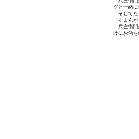
兵左衛門が
グと一緒に
そしてたっ
「すまんが
兵左衛門
けにお酒を