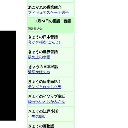
あこがれの職業紹介
フィギュアスケート選手
2月24日の童話・昔話
福娘童話集
きょうの日本昔話
鼻かぎ権次(ごんじ)
きょうの世界昔話
橋の上の幸福
きょうの日本民話
爺婆かぼちゃ
きょうの日本民話 2
テングと旅をした男
きょうのイソップ童話
酔っ払いとおかみさん
きょうの江戸小話
小男の願い
きょうの百物語