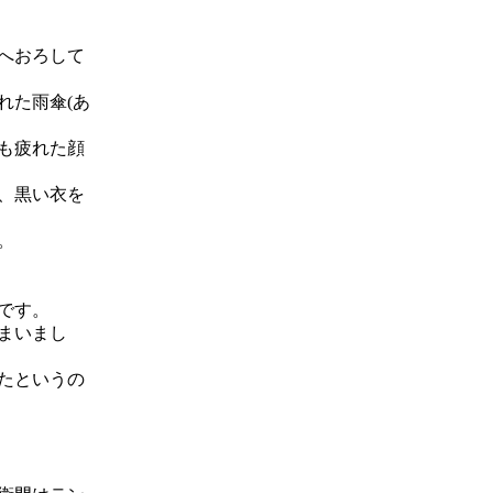
へおろして
れた雨傘(あ
も疲れた顔
、黒い衣を
。
です。
まいまし
たというの