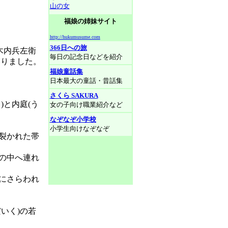
山の女
福娘の姉妹サイト
http://hukumusume.com
366日への旅
木内兵左衛
毎日の記念日などを紹介
なりました。
福娘童話集
日本最大の童話・昔話集
さくら SAKURA
と内庭(う
女の子向け職業紹介など
なぞなぞ小学校
小学生向けなぞなぞ
裂かれた帯
の中へ連れ
にさらわれ
いく)の若