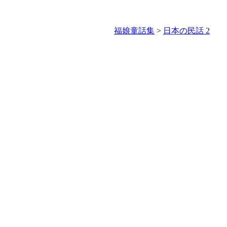
福娘童話集
>
日本の民話 2