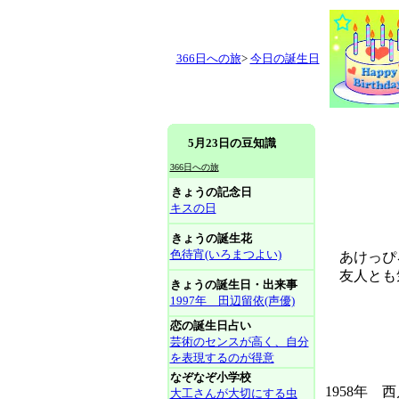
366日への旅
>
今日の誕生日
5月23日の豆知識
366日への旅
きょうの記念日
キスの日
きょうの誕生花
色待宵(いろまつよい)
あけっぴ
友人とも気
きょうの誕生日・出来事
1997年 田辺留依(声優)
恋の誕生日占い
芸術のセンスが高く、自分
を表現するのが得意
なぞなぞ小学校
1958年 
大工さんが大切にする虫