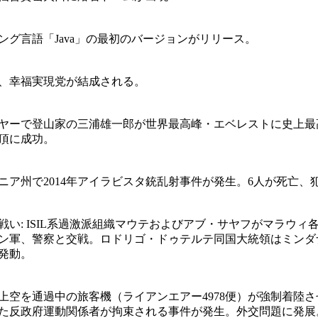
ング言語「Java」の最初のバージョンがリリース。
、幸福実現党が結成される。
ヤーで登山家の三浦雄一郎が世界最高峰・エベレストに史上最高
頂に成功。
ニア州で2014年アイラビスタ銃乱射事件が発生。6人が死亡、
戦い: ISIL系過激派組織マウテおよびアブ・サヤフがマラウィ
ン軍、警察と交戦。ロドリゴ・ドゥテルテ同国大統領はミンダ
発動。
上空を通過中の旅客機（ライアンエアー4978便）が強制着陸
た反政府運動関係者が拘束される事件が発生。外交問題に発展