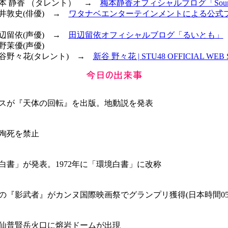
 梅本 静香 （タレント） →
梅本静香オフィシャルブログ「Souri
荒井敦史(俳優) →
ワタナベエンターテインメントによる公式
田辺留依(声優) →
田辺留依オフィシャルブログ「るいとも」
飯野茉優(声優)
 新谷野々花(タレント) →
新谷 野々花 | STU48 OFFICIAL WEB 
スが『天体の回転』を出版。地動説を発表
殉死を禁止
白書」が発表。1972年に「環境白書」に改称
の『影武者』がカンヌ国際映画祭でグランプリ獲得(日本時間05/2
仙普賢岳火口に熔岩ドームが出現