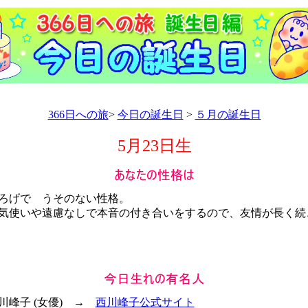
366日への旅
>
今日の誕生日
>
５月の誕生日
5月23日生
ろげで うそのない性格。
使いや遠慮なしで本音の付き合いをするので、友情が長く続
西川峰子 (女優) →
西川峰子公式サイト