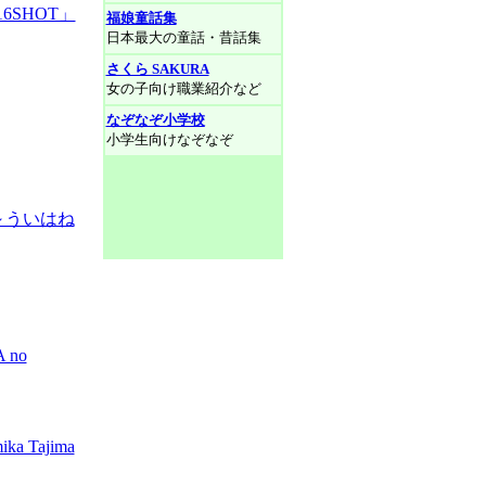
SHOT」
福娘童話集
日本最大の童話・昔話集
さくら SAKURA
女の子向け職業紹介など
なぞなぞ小学校
小学生向けなぞなぞ
～ういはね
no
Tajima