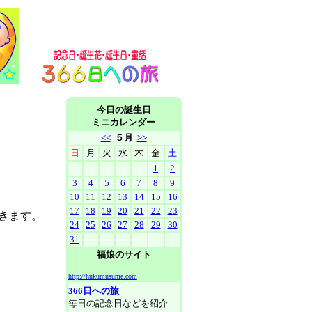
今日の誕生日
ミニカレンダー
<<
５月
>>
日
月
火
水
木
金
土
1
2
3
4
5
6
7
8
9
10
11
12
13
14
15
16
17
18
19
20
21
22
23
きます。
24
25
26
27
28
29
30
31
福娘のサイト
http://hukumusume.com
366日への旅
毎日の記念日などを紹介