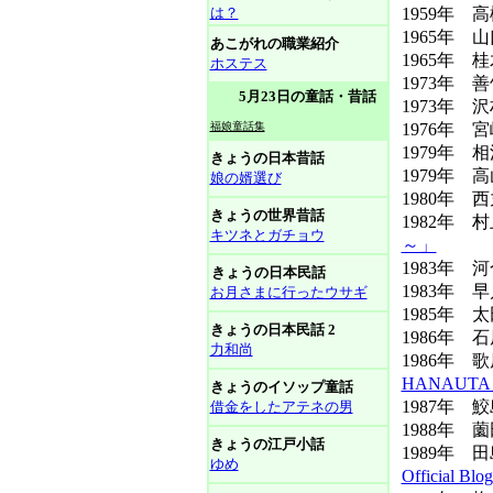
は？
1959年 
1965年 
あこがれの職業紹介
1965年 
ホステス
1973年 
5月23日の童話・昔話
1973年 沢
福娘童話集
1976年 
1979年 
きょうの日本昔話
1979年 
娘の婿選び
1980年 
きょうの世界昔話
1982年
キツネとガチョウ
～」
1983年 
きょうの日本民話
1983年 
お月さまに行ったウサギ
1985年
きょうの日本民話 2
1986年 
力和尚
1986年
HANAUT
きょうのイソップ童話
1987年
借金をしたアテネの男
1988年 
きょうの江戸小話
1989年 
ゆめ
Official Bl