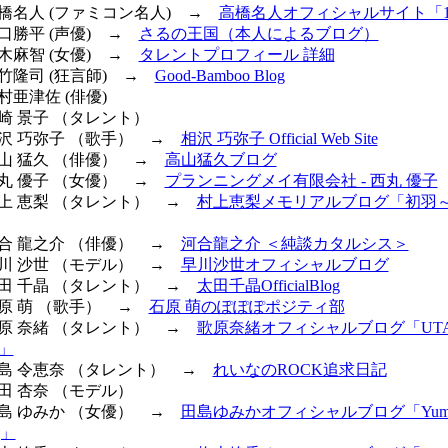
高橋名人 (ファミコン名人) →
高橋名人オフィシャルサイト「16
山口勝平 (声優) →
さるの王国（本人によるブログ）
桂木麻智 (女優) →
タレントプロフィール 詳細
善竹隆司 (狂言師) →
Good-Bamboo Blog
村亜津佐 (俳優)
宮崎 景子 （タレント）
相沢 巧弥子 （歌手） →
相沢 巧弥子 Official Web Site
高山 猛久 （俳優） →
高山猛久ブログ
西丸 優子 （女優） →
プランニングメイ有限会社 - 西丸 優子
 村上 恵梨 （タレント） →
村上恵梨メモリアルブログ「初羽
河合 龍之介 （俳優） →
河合龍之介 ＜純談カタルシス＞
早川 沙世 （モデル） →
早川沙世オフィシャルブログ
 太田 千晶 （タレント） →
太田千晶OfficialBlog
石原 萌 （歌手） →
石原 萌のぽぽぽポジティ部
 歌原 奈緒 （タレント） →
歌原奈緒オフィシャルブログ「UTA 
A」
 鮫島 令恵奈 （タレント） →
れいなのROCK追求日記
薗田 杏奈 （モデル）
田島 ゆみか （女優） →
田島ゆみかオフィシャルブログ「Yumika 
og」