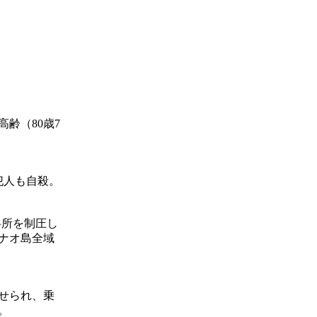
齢（80歳7
犯人も自殺。
各所を制圧し
ナオ島全域
させられ、乗
。