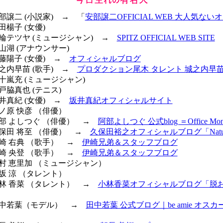
安部譲二 (小説家) → 「
安部譲二OFFICIAL WEB 大人気ない
田楊子 (女優)
三輪テツヤ (ミュージシャン) →
SPITZ OFFICIAL WEB SITE
中山湖 (アナウンサー)
斎藤陽子 (女優) →
オフィシャルブログ
城之内早苗 (歌手) →
プロダクション尾木 タレント 城之内早
五十嵐充 (ミュージシャン)
木戸脇真也 (テニス)
坂井真紀 (女優) →
坂井真紀オフィシャルサイト
井ノ原 快彦 （俳優）
 阿部 よしつぐ （俳優） →
阿部よしつぐ 公式blog ＝Office Mon
久保田 将至 （俳優） →
久保田裕之オフィシャルブログ「Natur
伊崎 右典 （歌手） →
伊崎兄弟＆スタッフブログ
伊崎 央登 （歌手） →
伊崎兄弟＆スタッフブログ
川村 恵里加 （ミュージシャン）
加坂 涼 （タレント）
 小林 香菜 （タレント） →
小林香菜オフィシャルブログ「脱お
 田中若葉（モデル） →
田中若葉 公式ブログ｜be amie オス