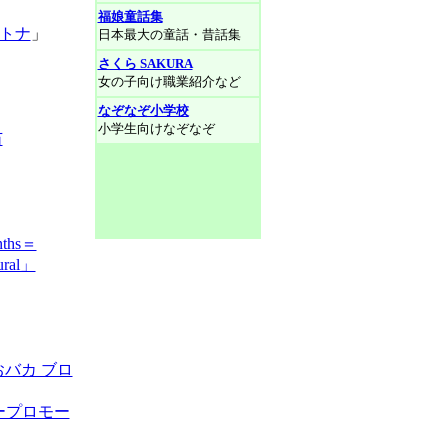
福娘童話集
オトナ
」
日本最大の童話・昔話集
さくら SAKURA
女の子向け職業紹介など
なぞなぞ小学校
小学生向けなぞなぞ
苗
ths＝
al」
バカ ブロ
カープロモー