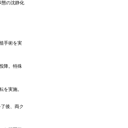
事態の沈静化
植手術を実
投降。特殊
転を実施。
終了後、両ク