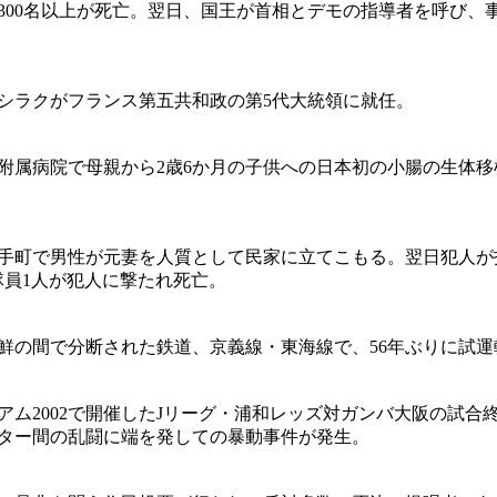
300名以上が死亡。翌日、国王が首相とデモの指導者を呼び、
シラクがフランス第五共和政の第5代大統領に就任。
附属病院で母親から2歳6か月の子供への日本初の小腸の生体移
手町で男性が元妻を人質として民家に立てこもる。翌日犯人が
)隊員1人が犯人に撃たれ死亡。
鮮の間で分断された鉄道、京義線・東海線で、56年ぶりに試運
アム2002で開催したJリーグ・浦和レッズ対ガンバ大阪の試合
ター間の乱闘に端を発しての暴動事件が発生。