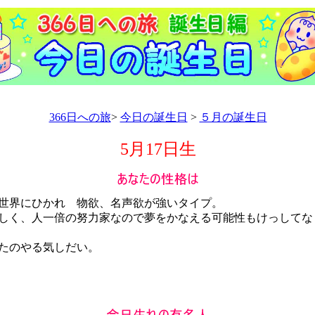
366日への旅
>
今日の誕生日
>
５月の誕生日
5月17日生
界にひかれ 物欲、名声欲が強いタイプ。
く、人一倍の努力家なので夢をかなえる可能性もけっしてな
たのやる気しだい。