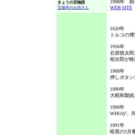
1998年
きょうの百物語
WEB SITE
宝蔵寺のお坊さん
1620年
トルコの博
1956年
石原慎太郎
裕次郎が映
1968年
押しボタン
1990年
大昭和製紙
1990年
WHOが、
1991年
暗黒の5月