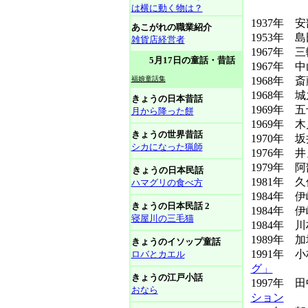
は横に動く物は？
1937年 
あこがれの職業紹介
1953年 島
雑貨店経営者
1967年 
5月17日の童話・昔話
1967年 
福娘童話集
1968年 
1968年 
きょうの日本昔話
1969年 
月から降った餅
1969年 
きょうの世界昔話
1970年 
シカになった猟師
1976年 
1979年
きょうの日本民話
1981年 
ハマグリの食べ方
1984年 
きょうの日本民話 2
1984年 
寝屋川の三毛猫
1984年 
1989年 
きょうのイソップ童話
1991年
ロバとカエル
グ」
きょうの江戸小話
1997年
おなら
ション