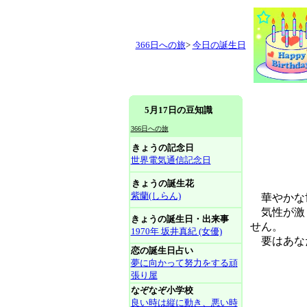
366日への旅
>
今日の誕生日
5月17日の豆知識
366日への旅
きょうの記念日
世界電気通信記念日
きょうの誕生花
紫蘭(しらん)
華やかな世
気性が激し
きょうの誕生日・出来事
せん。
1970年 坂井真紀 (女優)
要はあな
恋の誕生日占い
夢に向かって努力をする頑
張り屋
なぞなぞ小学校
良い時は縦に動き、悪い時