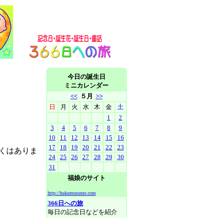
今日の誕生日
ミニカレンダー
<<
５月
>>
日
月
火
水
木
金
土
1
2
3
4
5
6
7
8
9
10
11
12
13
14
15
16
17
18
19
20
21
22
23
くはありま
24
25
26
27
28
29
30
31
福娘のサイト
http://hukumusume.com
366日への旅
毎日の記念日などを紹介