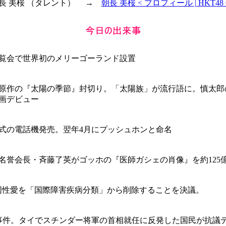
 朝長 美桜 （タレント） →
朝長 美桜 < プロフィール | HKT48 O
覧会で世界初のメリーゴーランド設置
原作の『太陽の季節』封切り。「太陽族」が流行語に。慎太郎
画デビュー
式の電話機発売。翌年4月にプッシュホンと命名
名誉会長・斉藤了英がゴッホの『医師ガシェの肖像』を約125
同性愛を「国際障害疾病分類」から削除することを決議。
事件。タイでスチンダー将軍の首相就任に反発した国民が抗議