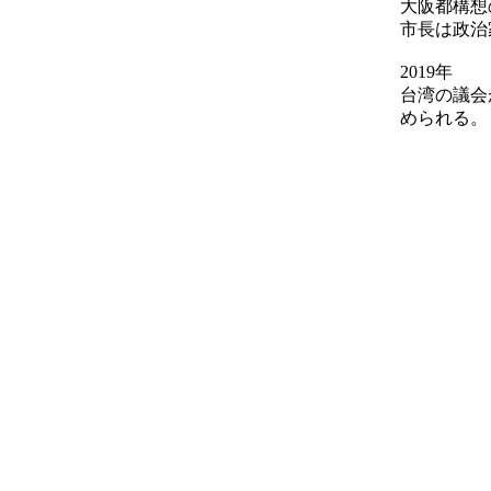
大阪都構想
市長は政治
2019年
台湾の議会
められる。