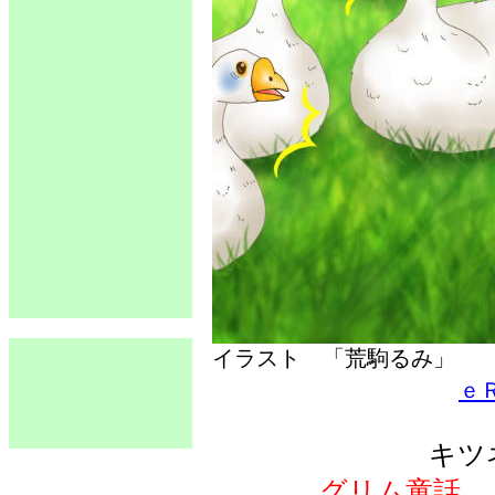
イラスト 「荒駒るみ」
ｅ
キツ
グリム童話