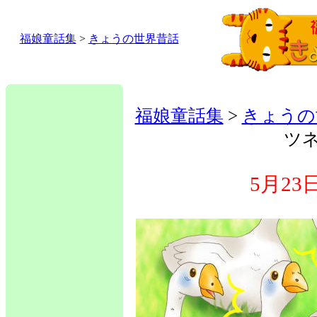
福娘童話集
>
きょうの世界昔話
福娘童話集
>
きょうの
ツ
5月2