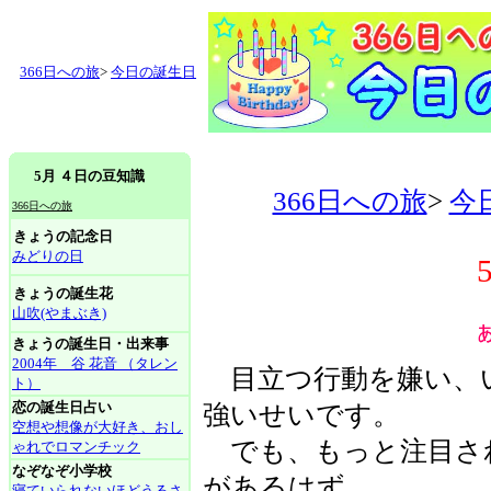
366日への旅
>
今日の誕生日
5月 ４日の豆知識
366日への旅
>
今
366日への旅
きょうの記念日
みどりの日
きょうの誕生花
山吹(やまぶき)
きょうの誕生日・出来事
2004年 谷 花音 （タレン
目立つ行動を嫌い、
ト）
恋の誕生日占い
強いせいです。
空想や想像が大好き、おし
でも、もっと注目さ
ゃれでロマンチック
なぞなぞ小学校
があるはず。
寝ていられないほどうるさ