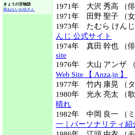
きょうの百物語
1971年 大沢 秀高 （
死ねないお坊さん
1971年 田野 聖子 
1973年 たむら け
んじ 公式サイト
1974年 真田 幹也 
site
1976年 大山 アン
Web Site 【 Anza.jp 】
1977年 竹内 康晃 
1980年 光永 亮太 
晴れ
1982年 中岡 良一
一｜パーソナリティ紹介｜
1986年 江頭 由衣