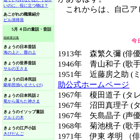
いのに、役に立つ物は？
これからは、自己ア
あこがれの職業紹介
ビル清掃員
5月 ４日の童話・昔話
福娘童話集
きょうの日本昔話
1913年 森繁久彌 (俳優
海の上と、畳の上
1946年 青山和子 (
きょうの世界昔話
サルの王さま
1951年 近藤房之助
きょうの日本民話
助公式ホームページ
藺牟田池(いむたいけ)
1967年 榎田道子 (タ
きょうの日本民話 2
竜から落ちた神さま
1967年 沼田真理子 (
きょうのイソップ童話
1967年 矢島晶子 (声優
クルミの木
1968年 菊池桃子 (
きょうの江戸小話
きびだんご
1971年 伊東 孝明 （