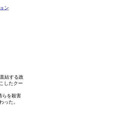
ション
に直結する政
こしたクー
清らを殺害
わった。