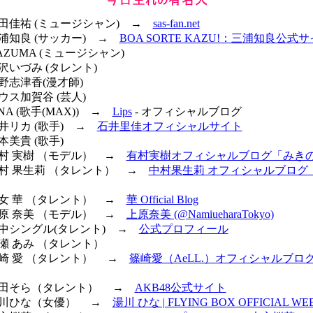
桑田佳祐 (ミュージシャン) →
sas-fan.net
三浦知良 (サッカー) →
BOA SORTE KAZU!：三浦知良公式
AZUMA (ミュージシャン)
小沢いづみ (タレント)
宇野志津香(漫才師)
ハウス加賀谷 (芸人)
INA (歌手(MAX)) →
Lips
- オフィシャルブログ
石井リカ (歌手) →
石井里佳オフィシャルサイト
本美貴 (歌手)
有村 実樹 （モデル） →
有村実樹オフィシャルブログ「みき
 中村 果生莉 （タレント） →
中村果生莉 オフィシャルブログ（
采女 華 （タレント） →
華 Official Blog
上原 奈美 （モデル） →
上原奈美 (@NamiueharaTokyo)
 田中シングル(タレント) →
公式プロフィール
大瀬 あみ （タレント）
 篠崎 愛 （タレント） →
篠崎愛（AeLL.）オフィシャルブロ
 本田そら（タレント） →
AKB48公式サイト
 湯川ひな（女優） →
湯川 ひな | FLYING BOX OFFICIAL WEB