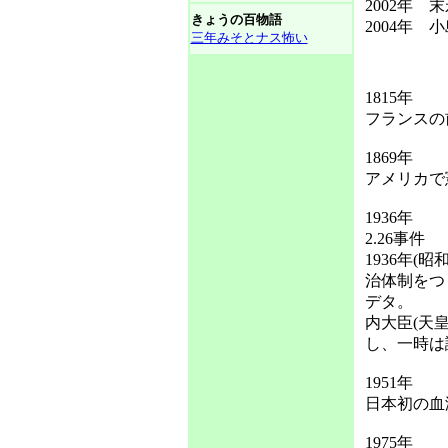
2002年
きょうの百物語
2004年
三年みそとナス怖い
1815年
フランスの
1869年
アメリカで
1936年
2.26事件
1936年(
治体制をつ
デタ。
内大臣(天
し、一時は
1951年
日本初の血
1975年