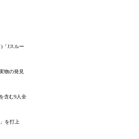
)「Jスルー
実物の発見
を含む9人全
)」を打上