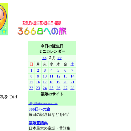
今日の誕生日
ミニカレンダー
<<
２月
>>
日
月
火
水
木
金
土
1
2
3
4
5
6
7
8
9
10
11
12
13
14
15
16
17
18
19
20
21
22
23
24
25
26
27
28
福娘のサイト
気をつけ
http://hukumusume.com
366日への旅
毎日の記念日などを紹介
福娘童話集
日本最大の童話・昔話集