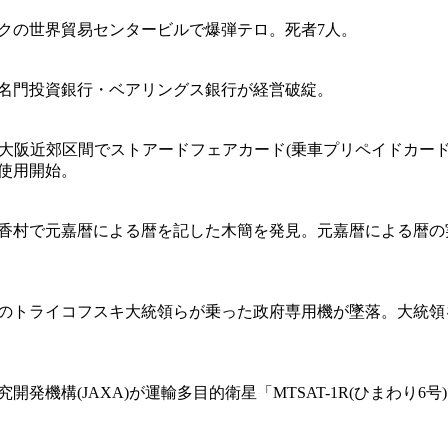
クの世界貿易センタービルで爆弾テロ。死者7人。
名門投資銀行・ベアリングス銀行が経営破綻。
の大阪近郊区間でストアードフェアカード(乗車プリペイドカード
使用開始。
香村で元嘉暦による暦を記した木簡を発見。元嘉暦による暦の
のトライコフスキ大統領らが乗った政府専用機が墜落。大統領
開発機構(JAXA)が運輸多目的衛星「MTSAT-1R(ひまわり6号