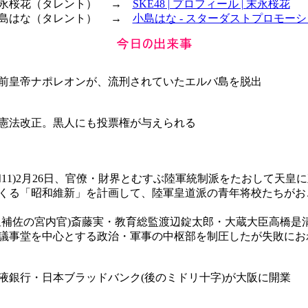
 末永桜花（タレント） →
SKE48 | プロフィール | 末永桜花
 小島はな（タレント） →
小島はな - スターダストプロモー
前皇帝ナポレオンが、流刑されていたエルバ島を脱出
憲法改正。黒人にも投票権が与えられる
昭和11)2月26日、官僚・財界とむすぶ陸軍統制派をたおして天皇
くる「昭和維新」を計画して、陸軍皇道派の青年将校たちがお
皇補佐の宮内官)斎藤実・教育総監渡辺錠太郎・大蔵大臣高橋是
議事堂を中心とする政治・軍事の中枢部を制圧したが失敗にお
液銀行・日本ブラッドバンク(後のミドリ十字)が大阪に開業