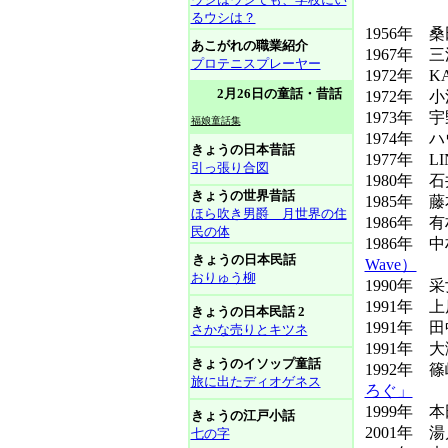
るウシは？
1956年 
あこがれの職業紹介
1967年 
プロテニスプレーヤー
1972年 K
2月26日の童話・昔話
1972年 
1973年 
福娘童話集
1974年 
きょうの日本昔話
1977年 L
引っ張り合図
1980年 
きょうの世界昔話
1985年 藤
ほら吹き男爵 月世界の住
1986年 
民の体
1986年
きょうの日本民話
Wave）
おりゅう柳
1990年 
1991年 
きょうの日本民話 2
1991年
さかな売りとキツネ
1991年 
きょうのイソップ童話
1992年
旅に出たディオゲネス
ろぐ」
1999年
きょうの江戸小話
2001年
七の字