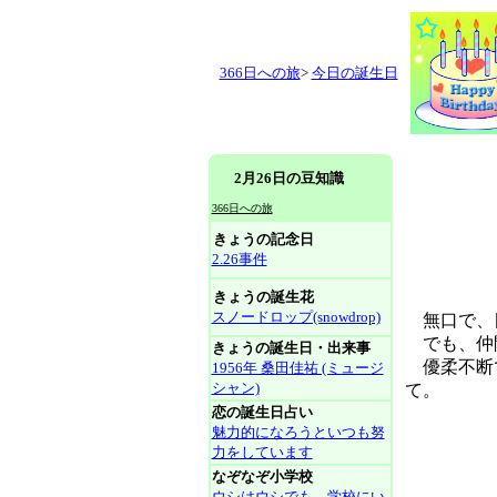
366日への旅
>
今日の誕生日
2月26日の豆知識
366日への旅
きょうの記念日
2.26事件
きょうの誕生花
スノードロップ(snowdrop)
無口で、
でも、仲
きょうの誕生日・出来事
優柔不断で
1956年 桑田佳祐 (ミュージ
シャン)
て。
恋の誕生日占い
魅力的になろうといつも努
力をしています
なぞなぞ小学校
ウシはウシでも、学校にい