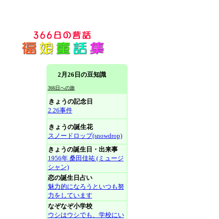
2月26日の豆知識
366日への旅
きょうの記念日
2.26事件
きょうの誕生花
スノードロップ(snowdrop)
きょうの誕生日・出来事
1956年 桑田佳祐 (ミュージ
シャン)
恋の誕生日占い
魅力的になろうといつも努
力をしています
なぞなぞ小学校
ウシはウシでも、学校にい