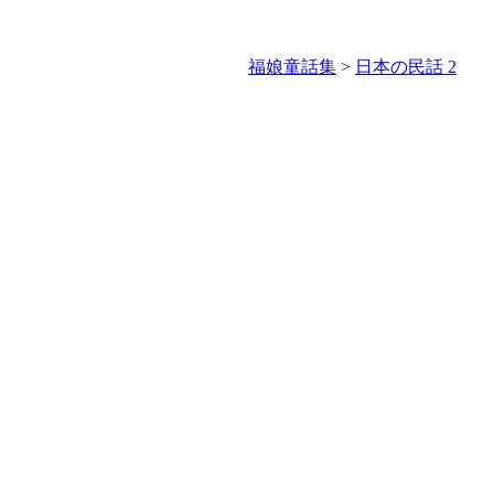
福娘童話集
>
日本の民話 2