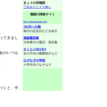
きょうの百物語
三年みそとナス怖い
福娘の姉妹サイト
http://hukumusume.com
366日への旅
毎日の記念日などを紹介
。
ってきまし
福娘童話集
日本最大の童話・昔話集
さくら SAKURA
あのいつも
女の子向け職業紹介など
なぞなぞ小学校
。
小学生向けなぞなぞ
つくと、中