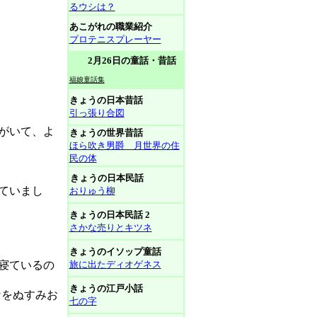
るウシは？
あこがれの職業紹介
プロテニスプレーヤー
2月26日の童話・昔話
福娘童話集
きょうの日本昔話
引っ張り合図
がいて、よ
きょうの世界昔話
ほら吹き男爵 月世界の住
民の体
きょうの日本民話
ていまし
おりゅう柳
きょうの日本民話 2
さかな売りとキツネ
きょうのイソップ童話
寝ているの
旅に出たディオゲネス
きょうの江戸小話
なをぬすみお
七の字