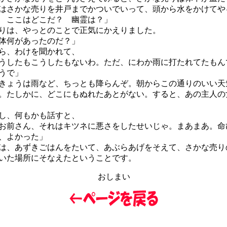
さかな売りを井戸までかついでいって、頭から水をかけてや
 ここはどこだ？ 幽霊は？」
は、やっとのことで正気にかえりました。
体何があったのだ？」
ら、わけを聞かれて、
うしたもこうしたもないわ。ただ、にわか雨に打たれてたもん
うで」
きょうは雨など、ちっとも降らんぞ。朝からこの通りのいい天
。たしかに、どこにもぬれたあとがない。すると、あの主人の
し、何もかも話すと、
お前さん、それはキツネに悪さをしたせいじゃ。まあまあ。命
、よかった」
、あずきごはんをたいて、あぶらあげをそえて、さかな売り
いた場所にそなえたということです。
おしまい