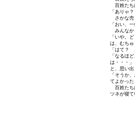
百姓たちは
「ありゃ？
さかな売り
「おい、一
みんなか
「いや。ど
は、むちゅ
「はて？ 
「なるほど
は・・・」
と、思い出
「そうか、
てよかった
百姓たちは
ツネが寝て