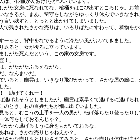
は、棺桶(かんおけ)をかついでいます。
しがた女房に死なれてな、棺桶をはこび出すところじゃ。お前
いなさるが、まあ、留守をしながらゆっくり休んでいきなされ
言い残すと、とっとと出かけてしまいました。
で残されたさかな売りは、いろりばたにすわって、着物をか
ーっと、背中をなでるように冷たい風がふいてきました。
り返ると、女が後ろに立っています。
しがた死んだという、この家の女房です。
霊！」
は、がたがたふるえながら、
だ、なんまいだ」
ていると、幽霊は、いきなり飛びかかって、さかな屋の腕に、
した。
！ 助けてくれー！」
逃げ出そうとしましたが、幽霊は素早くて逃げるに逃げられ
のとき、村の百姓たちが畑に出ていました。
ると、むこうの土手を一人の男が、転げ落ちたり登ったりし
一体何をしておるんじゃ？」
何かから逃げるように身をもがいておるな」
あれは、さかな売りじゃねえか？」
さかな売りをとりおさえてみると、さかな売りは体中が血だ