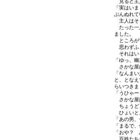
見ると主人
「実はいま
ぶんぬれて
主人はそう
たった一人
ました。
ところがす
思わずふ
それはいま
「ゆっ、幽
さかな屋
「なんまい
と、となえ
らいつきま
「うひゃー
さかな屋は
ちょうどこ
ひょいと見
「あの男、
「まるで、
「おや？ 
百姓たちが