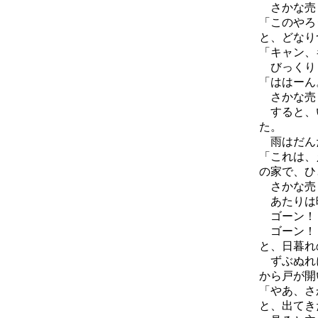
さかな売り
「このやろ
と、どなり
「キャン、
びっくりし
「ははーん
さかな売り
すると、い
た。
雨はだんだ
「これは、
の家で、ひ
さかな売り
あたりは
ゴーン！
ゴーン！
と、日暮れ
ずぶぬれに
から戸が開
「やあ、さ
と、出てき