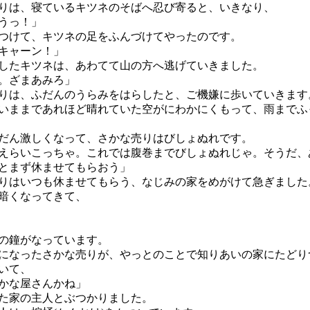
は、寝ているキツネのそばへ忍び寄ると、いきなり、
うっ！」
つけて、キツネの足をふんづけてやったのです。
キャーン！」
たキツネは、あわてて山の方へ逃げていきました。
。ざまあみろ」
は、ふだんのうらみをはらしたと、ご機嫌に歩いていきます
ままであれほど晴れていた空がにわかにくもって、雨までふ
ん激しくなって、さかな売りはびしょぬれです。
えらいこっちゃ。これでは腹巻までびしょぬれじゃ。そうだ、
とまず休ませてもらおう」
はいつも休ませてもらう、なじみの家をめがけて急ぎました
暗くなってきて、
の鐘がなっています。
なったさかな売りが、やっとのことで知りあいの家にたどり
いて、
かな屋さんかね」
た家の主人とぶつかりました。