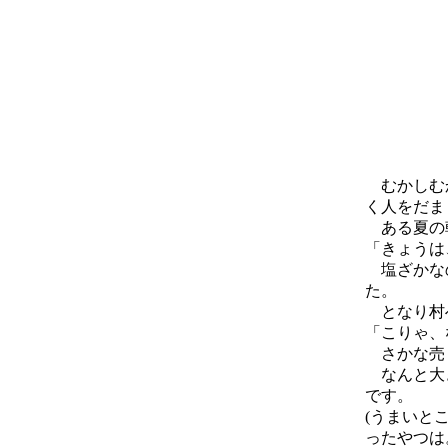
むかしむか
く人をだま
ある夏の
「きょうは
塩ざかなの
た。
となり村へ
「こりゃ、
さかな売
なんと大き
です。
(うまいと
ったやつは