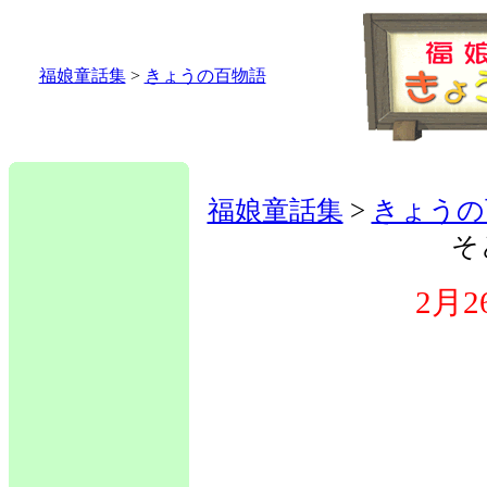
福娘童話集
>
きょうの百物語
福娘童話集
>
きょうの
そ
2月