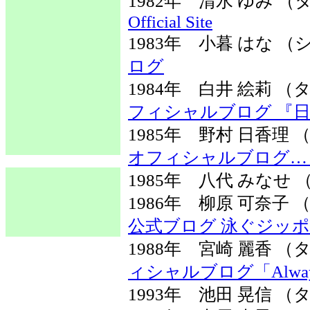
1982年 清水 ゆみ
Official Site
1983年 小暮 はな
ログ
1984年 白井 絵莉
フィシャルブログ 『
1985年 野村 日香
オフィシャルブログ…
1985年 八代 みなせ
1986年 柳原 可奈
公式ブログ 泳ぐジッ
1988年 宮崎 麗香
ィシャルブログ「Always
1993年 池田 晃信 