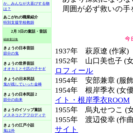
か、みんなが大喜びする物
周囲が必ず救いの手
は？
あこがれの職業紹介
特別支援学校教師
2月 3日の童話・昔話
福娘童話集
きょうの日本昔話
1937年 萩原遼 (作家)
節分の鬼
1952年 山口美也子 
きょうの世界昔話
オオカミと七匹の子ヤギ
ロフィール
1954年 安部兼章 (服
きょうの日本民話
鬼が残していった金棒
1954年 根岸季衣 (
きょうの日本民話 2
イト・根岸季衣ROOM
節分の由来
1955年 烏丸せつこ (
きょうのイソップ童話
メスネコとアフロディテ
1955年 渡辺俊幸 (
きょうの江戸小話
サイト
鬼は外