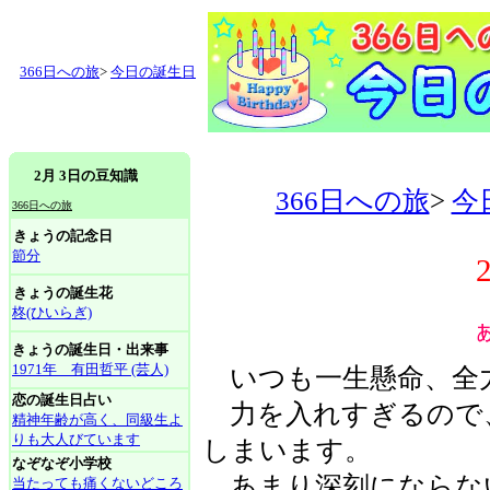
366日への旅
>
今日の誕生日
2月 3日の豆知識
366日への旅
>
今
366日への旅
きょうの記念日
節分
きょうの誕生花
柊(ひいらぎ)
きょうの誕生日・出来事
1971年 有田哲平 (芸人)
いつも一生懸命、全
恋の誕生日占い
力を入れすぎるので
精神年齢が高く、同級生よ
りも大人びています
しまいます。
なぞなぞ小学校
あまり深刻にならな
当たっても痛くないどころ