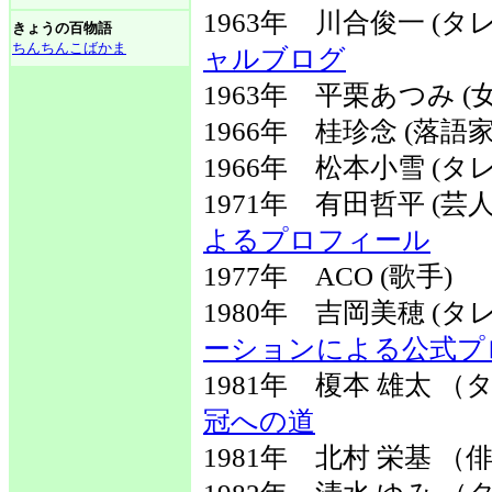
1963年 川合俊一 (
きょうの百物語
ちんちんこばかま
ャルブログ
1963年 平栗あつみ (
1966年 桂珍念 (落語家
1966年 松本小雪 (タ
1971年 有田哲平 (
よるプロフィール
1977年 ACO (歌手)
1980年 吉岡美穂 (
ーションによる公式プ
1981年 榎本 雄太
冠への道
1981年 北村 栄基 （