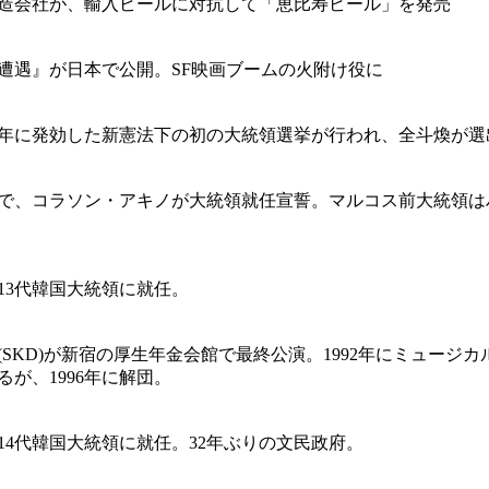
造会社が、輸入ビールに対抗して「恵比寿ビール」を発売
遭遇』が日本で公開。SF映画ブームの火附け役に
年に発効した新憲法下の初の大統領選挙が行われ、全斗煥が選
で、コラソン・アキノが大統領就任宣誓。マルコス前大統領は
13代韓国大統領に就任。
(SKD)が新宿の厚生年金会館で最終公演。1992年にミュージカ
るが、1996年に解団。
14代韓国大統領に就任。32年ぶりの文民政府。