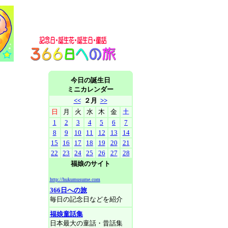
今日の誕生日
ミニカレンダー
<<
２月
>>
日
月
火
水
木
金
土
1
2
3
4
5
6
7
8
9
10
11
12
13
14
15
16
17
18
19
20
21
22
23
24
25
26
27
28
福娘のサイト
http://hukumusume.com
366日への旅
毎日の記念日などを紹介
福娘童話集
日本最大の童話・昔話集