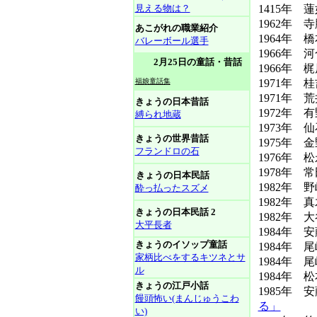
見える物は？
1415年 
1962年 
あこがれの職業紹介
1964年 
バレーボール選手
1966年 河
2月25日の童話・昔話
1966年 梶
福娘童話集
1971年 
1971年 荒
きょうの日本昔話
1972年 
縛られ地蔵
1973年 仙
きょうの世界昔話
1975年 
フランドロの石
1976年 
1978年 
きょうの日本民話
1982年 
酔っ払ったスズメ
1982年
きょうの日本民話 2
1982年 
大平長者
1984年 
きょうのイソップ童話
1984年 
家柄比べをするキツネとサ
1984年 
ル
1984年 
きょうの江戸小話
1985年 
饅頭怖い(まんじゅうこわ
る」
い)