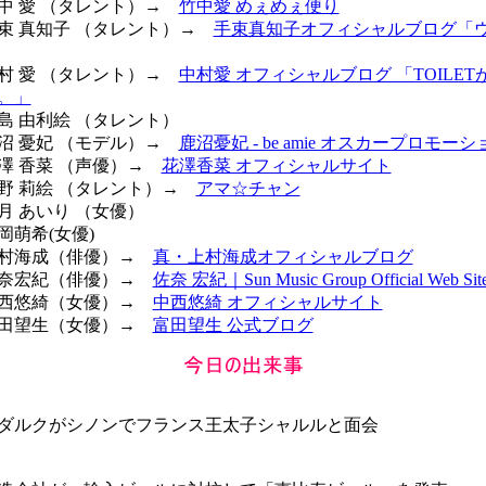
竹中 愛 （タレント）→
竹中愛 めぇめぇ便り
 手束 真知子 （タレント）→
手束真知子オフィシャルブログ「
中村 愛 （タレント）→
中村愛 オフィシャルブログ 「TOILE
。」
小島 由利絵 （タレント）
鹿沼 憂妃 （モデル）→
鹿沼憂妃 - be amie オスカープロモーシ
花澤 香菜 （声優）→
花澤香菜 オフィシャルサイト
天野 莉絵 （タレント）→
アマ☆チャン
満月 あいり （女優）
寉岡萌希(女優)
 上村海成（俳優）→
真・上村海成オフィシャルブログ
 佐奈宏紀（俳優）→
佐奈 宏紀｜Sun Music Group Official Web Sit
 中西悠綺（女優）→
中西悠綺 オフィシャルサイト
 富田望生（女優）→
富田望生 公式ブログ
ダルクがシノンでフランス王太子シャルルと面会