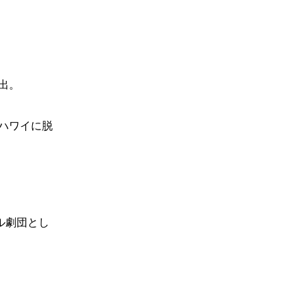
出。
ハワイに脱
ル劇団とし