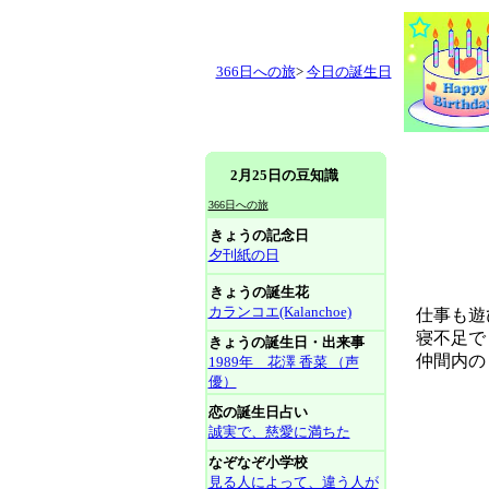
366日への旅
>
今日の誕生日
2月25日の豆知識
366日への旅
きょうの記念日
夕刊紙の日
きょうの誕生花
カランコエ(Kalanchoe)
仕事も遊
寝不足でも
きょうの誕生日・出来事
仲間内の
1989年 花澤 香菜 （声
優）
恋の誕生日占い
誠実で、慈愛に満ちた
なぞなぞ小学校
見る人によって、違う人が