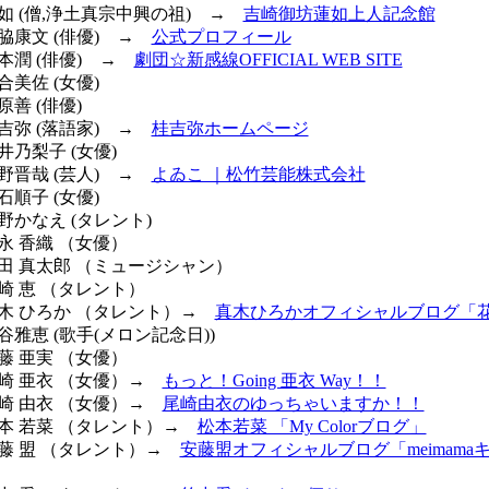
蓮如 (僧,浄土真宗中興の祖) →
吉崎御坊蓮如上人記念館
寺脇康文 (俳優) →
公式プロフィール
橋本潤 (俳優) →
劇団☆新感線OFFICIAL WEB SITE
合美佐 (女優)
原善 (俳優)
桂吉弥 (落語家) →
桂吉弥ホームページ
井乃梨子 (女優)
有野晋哉 (芸人) →
よゐこ ｜松竹芸能株式会社
石順子 (女優)
金野かなえ (タレント)
松永 香織 （女優）
常田 真太郎 （ミュージシャン）
野崎 恵 （タレント）
 真木 ひろか （タレント）→
真木ひろかオフィシャルブログ「
大谷雅恵 (歌手(メロン記念日))
安藤 亜実 （女優）
尾崎 亜衣 （女優）→
もっと！Going 亜衣 Way！！
尾崎 由衣 （女優）→
尾崎由衣のゆっちゃいますか！！
松本 若菜 （タレント）→
松本若菜 「My Colorブログ」
安藤 盟 （タレント）→
安藤盟オフィシャルブログ「meimama