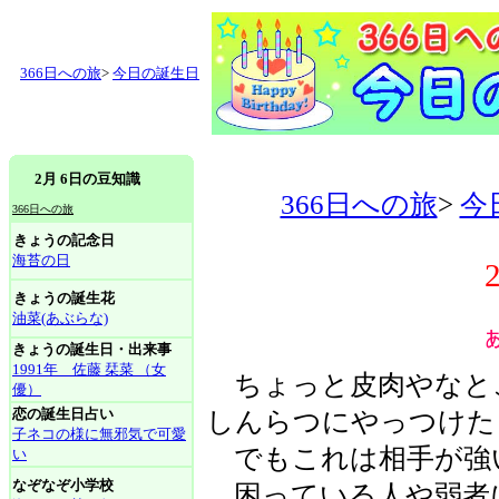
366日への旅
>
今日の誕生日
2月 6日の豆知識
366日への旅
>
今
366日への旅
きょうの記念日
海苔の日
きょうの誕生花
油菜(あぶらな)
きょうの誕生日・出来事
1991年 佐藤 栞菜 （女
ちょっと皮肉やなと
優）
恋の誕生日占い
しんらつにやっつけた
子ネコの様に無邪気で可愛
でもこれは相手が強
い
なぞなぞ小学校
困っている人や弱者