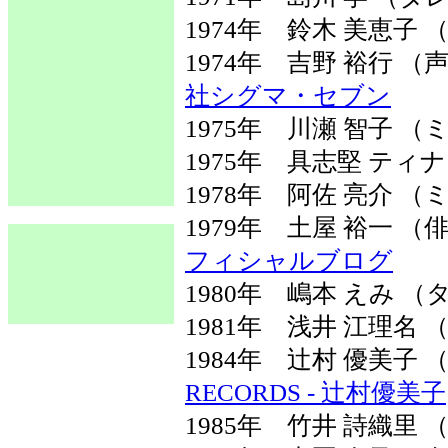
1974年 鈴木 美恵子 
1974年 吉野 裕行 
社シグマ・セブン
1975年 川瀬 智子 
1975年 具志堅 ティ
1978年 阿佐 亮介 
1979年 土屋 裕一 
フィシャルブログ
1980年 嶋本 えみ 
1981年 浅井 江理名 
1984年 辻村 優美
RECORDS - 辻村優美子
1985年 竹井 詩織里 