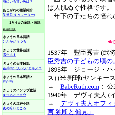
海にいる甘い魚は？
ば人肌ぬぐ性格です。
あこがれの職業紹介
年下の子たちの憧れ
学芸員(キュレーター)
2月 6日の童話・昔話
福娘童話集
きょうの日本昔話
けんかがうつる
きょうの世界昔話
1537年 豐臣秀吉 (
雪だるま
臣秀吉の子どもの頃の
きょうの日本民話
1895年 ジョージ・
甚兵衛(じんべえ)とキノコ
ス) (米:野球(ヤンキース
きょうの日本民話 2
駒が池
→
BabeRuth.com
： 公
きょうのイソップ童話
1940年 デヴィ夫人 
キツネとヒョウ
→
デヴィ夫人オフィ
きょうの江戸小話
夜の暗いところ
言 独断と偏見」