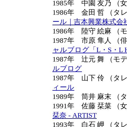
1985年 中園 友乃 （
1986年 金田 哲 
ール｜吉本興業株式会
1986年 陸守 絵麻 （
1987年 市原 隼人 
ャルブログ「L・S・L HI
1987年 辻元 舞 （
ルブログ
1987年 山下 伶 
ィール
1989年 筒井 麻末 
1991年 佐藤 栞菜 
栞奈 - ARTIST
1993年 白石 岬 