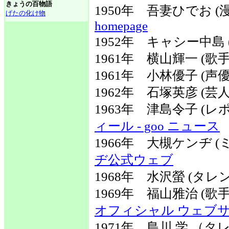
きょうの百物語
1950年 吾妻ひでお 
げたの化け物
homepage
1952年 キャシー中島 (
1961年 横山輝一 (歌手
1961年 小林優子 (
1962年 石塚英彦 (芸人
1963年 津島令子 (
ィール - goo ニュース
1966年 大槻ケンヂ
ヂ公式ウェブ
1968年 水沢螢 (タレ
1969年 福山雅治 (
オフィシャル ウェブ
1971年 島川 学 （タ