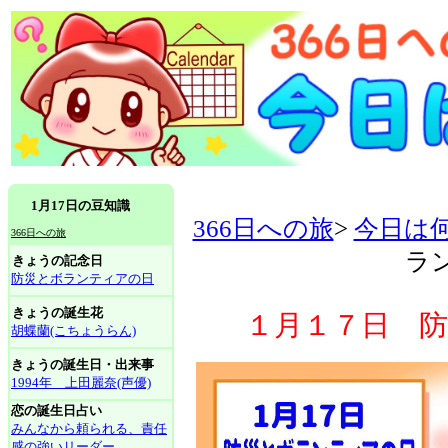
1月17日の豆知識
366日への旅
>
今日は
366日への旅
ラ
きょうの記念日
防災とボランティアの日
きょうの誕生花
１月１７日 
胡蝶蘭(こちょうらん)
きょうの誕生日・出来事
1994年 上田麗奈(声優)
恋の誕生日占い
みんなから頼られる、責任
感の強いリーダー。