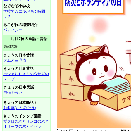
なぞなぞ小学校
学校でカエルが鳴く時間
は？
あこがれの職業紹介
パティシエ
1月17日の童話・昔話
福娘童話集
きょうの日本昔話
大工と三毛猫
きょうの世界昔話
ホジャおじさんのウサギの
スープ
きょうの日本民話
与作の占い
きょうの日本民話 2
お浪草(おなみそう)
きょうのイソップ童話
ザクロの木とリンゴの木と
オリーブの木とイバラ