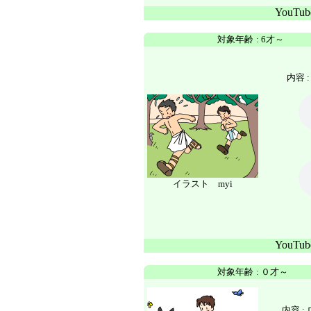
YouTu
対象年齢
:
6才～
内容 
イラスト myi
YouTu
対象年齢
:
０才～
内容 :