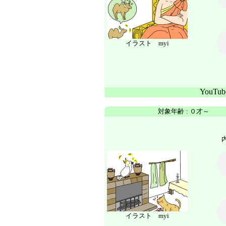
イラスト myi
YouTu
対象年齢
:
０才～
内
イラスト myi