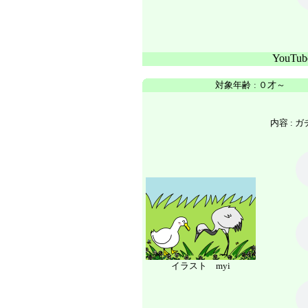
YouTu
対象年齢
:
０才～
内容 :
ガ
イラスト myi