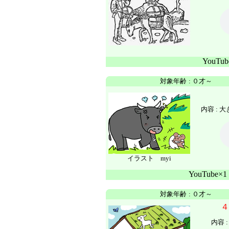
YouTu
対象年齢
:
０才～
内容 :
大
イラスト myi
YouTube
対象年齢
:
０才～
４
内容 