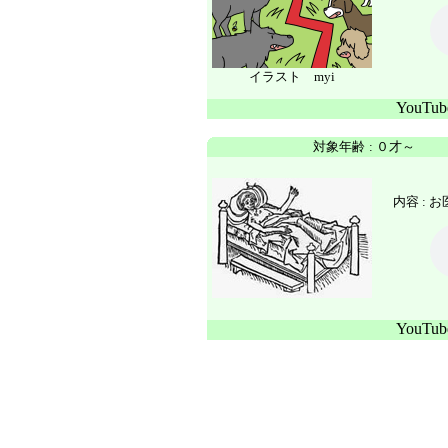
イラスト myi
YouTu
対象年齢
:
０才～
内容 :
お
YouTu