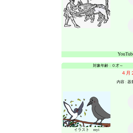
YouTu
対象年齢
:
０才～
４月
内容 :
器
イラスト myi