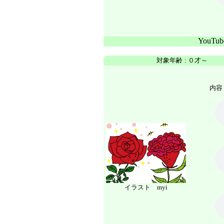
YouTu
対象年齢
:
０才～
内容 
イラスト myi