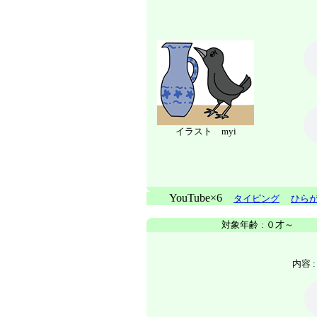
イラスト myi
YouTube×6
タイピング
ひら
対象年齢
:
０才～
内容 