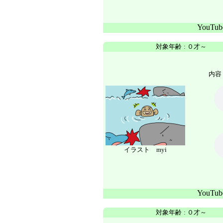
YouTu
対象年齢
:
０才～
内容 
イラスト myi
YouTu
対象年齢
:
０才～