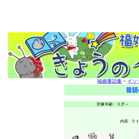
福娘童話集
>
イソ
対象年齢
:
０才～
内容 :
ラ