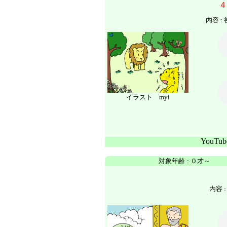
４
内容 :
イラスト myi
YouTu
対象年齢
:
０才～
内容 