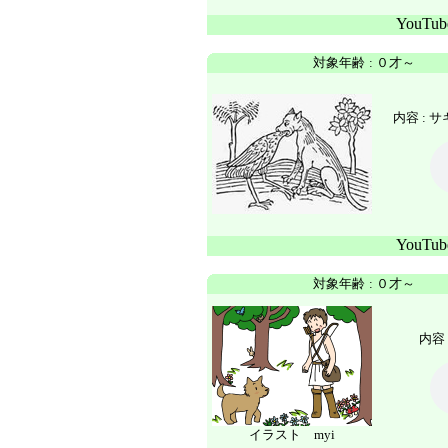
YouTu
対象年齢
:
０才～
内容 :
サ
YouTu
対象年齢
:
０才～
内容 
イラスト myi