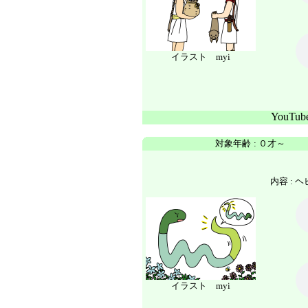
イラスト myi
YouTu
対象年齢
:
０才～
内容 :
ヘ
イラスト myi