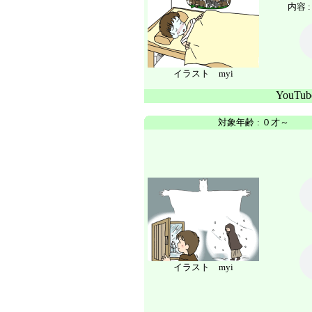
内容 
イラスト myi
YouTu
対象年齢
:
０才～
イラスト myi