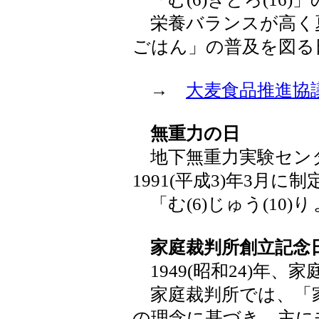
栄養バランスが高く
ごはん」の普及を図る
→
大麦食品推進協
無重力の日
地下無重力実験セン
1991(平成3)年3月に制
「む(6)じゅう(10)
家庭裁判所創立記念
1949(昭和24)年
家庭裁判所では、「
の理念に基づき、主に