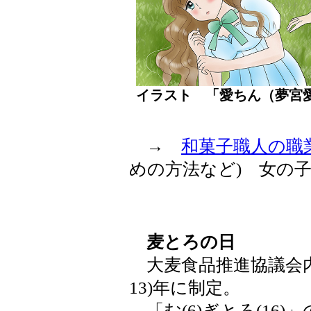
イラスト 「愛ちん（夢
→
和菓子職人の職
めの方法など) 女の
麦とろの日
大麦食品推進協議会内の
13)年に制定。
「む(6)ぎとろ(16)