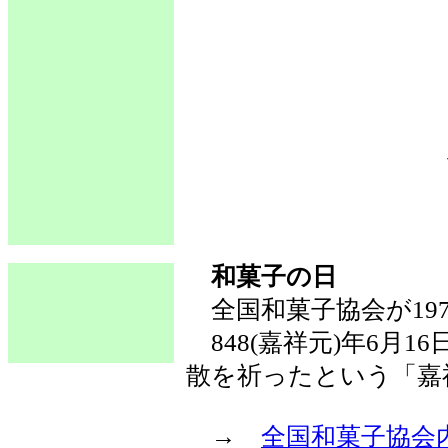
和菓子の日
全国和菓子協会が1979
848(嘉祥元)年6月
散を祈ったという「嘉
→
全国和菓子協会