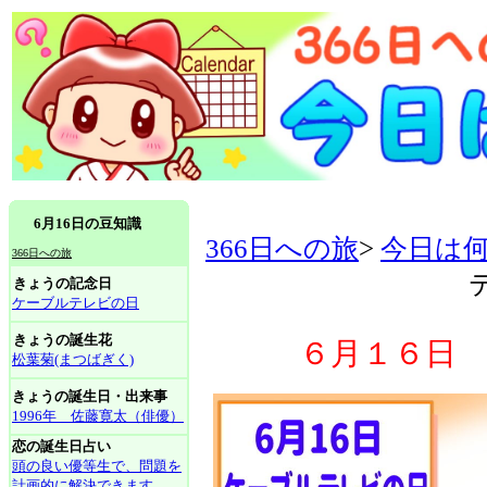
6月16日の豆知識
366日への旅
>
今日は
366日への旅
きょうの記念日
ケーブルテレビの日
きょうの誕生花
６月１６日
松葉菊(まつばぎく)
きょうの誕生日・出来事
1996年 佐藤寛太（俳優）
恋の誕生日占い
頭の良い優等生で、問題を
計画的に解決できます