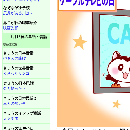
なぞなぞ小学校
尻尾がある川は？
あこがれの職業紹介
映画監督
6月16日の童話・昔話
福娘童話集
きょうの日本昔話
のさんの賭け
きょうの世界昔話
くさったリンゴ
きょうの日本民話
金を拾ったら
きょうの日本民話 2
三人の願い事
きょうのイソップ童話
天文学者
きょうの江戸小話