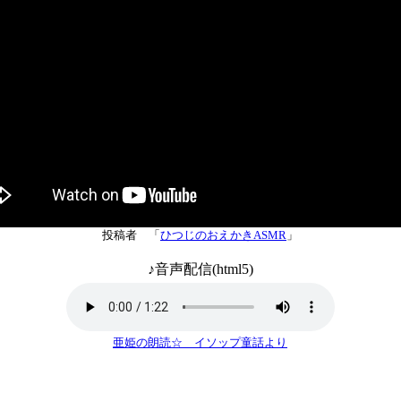
投稿者 「
ひつじのおえかきASMR
」
♪音声配信(html5)
亜姫の朗読☆ イソップ童話より