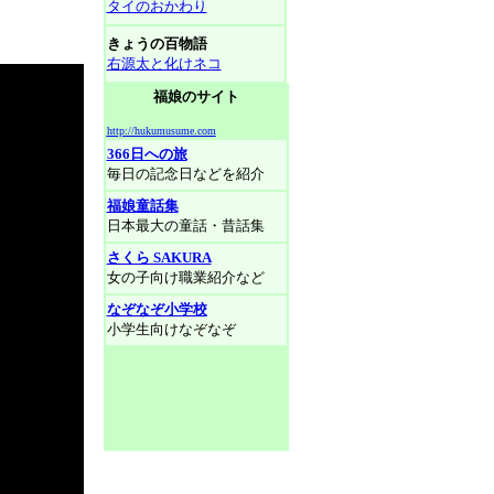
タイのおかわり
きょうの百物語
右源太と化けネコ
福娘のサイト
http://hukumusume.com
366日への旅
毎日の記念日などを紹介
福娘童話集
日本最大の童話・昔話集
さくら SAKURA
女の子向け職業紹介など
なぞなぞ小学校
小学生向けなぞなぞ