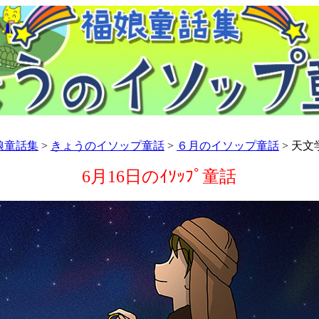
娘童話集
>
きょうのイソップ童話
>
６月のイソップ童話
> 天文
6月16日のｲｿｯﾌﾟ童話