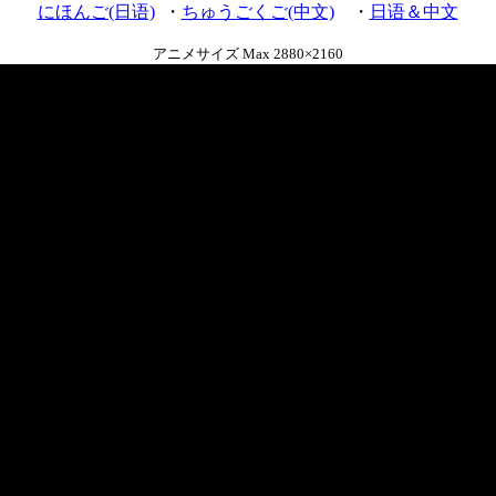
にほんご(日语)
・
ちゅうごくご(中文)
・
日语＆中文
アニメサイズ Max 2880×2160