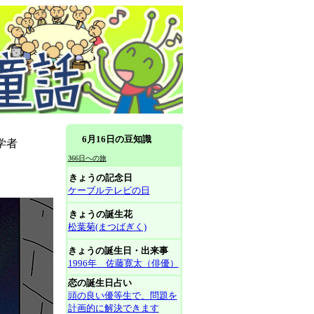
6月16日の豆知識
学者
366日への旅
きょうの記念日
ケーブルテレビの日
きょうの誕生花
松葉菊(まつばぎく)
きょうの誕生日・出来事
1996年 佐藤寛太（俳優）
恋の誕生日占い
頭の良い優等生で、問題を
計画的に解決できます