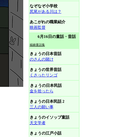
なぞなぞ小学校
尻尾がある川は？
あこがれの職業紹介
映画監督
6月16日の童話・昔話
福娘童話集
きょうの日本昔話
のさんの賭け
きょうの世界昔話
くさったリンゴ
きょうの日本民話
金を拾ったら
きょうの日本民話 2
三人の願い事
きょうのイソップ童話
天文学者
きょうの江戸小話