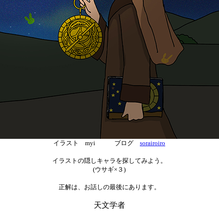
イラスト myi ブログ
sorairoiro
イラストの隠しキャラを探してみよう。
(ウサギ×３)
正解は、お話しの最後にあります。
天文学者