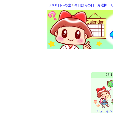
３６６日への旅
>
今日は何の日
月選択
1
6月
チューイン