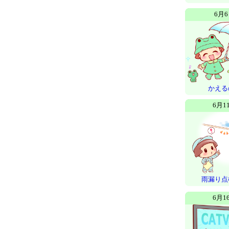
6月
かえる
6月1
雨漏り点
6月1