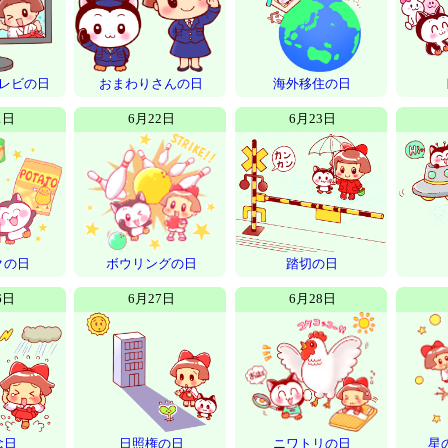
レビの日
おまわりさんの日
海外移住の日
1日
6月22日
6月23日
クの日
ボウリングの日
踏切の日
6日
6月27日
6月28日
念日
日照権の日
ニワトリの日
星