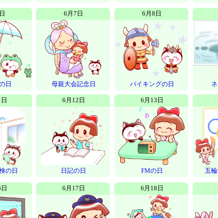
6日
6月7日
6月8日
の日
母親大会記念日
バイキングの日
ネ
1日
6月12日
6月13日
検の日
日記の日
FMの日
五輪
6日
6月17日
6月18日