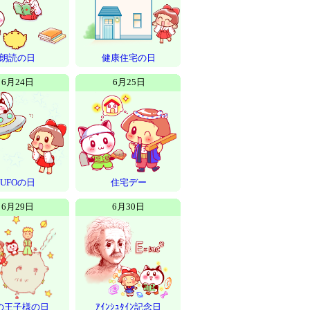
朗読の日
健康住宅の日
6月24日
6月25日
UFOの日
住宅デー
6月29日
6月30日
の王子様の日
ｱｲﾝｼｭﾀｲﾝ記念日