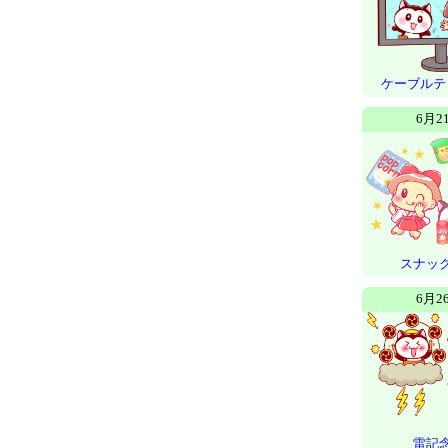
ケーブルテ
6月2
スナッ
6月2
雷記