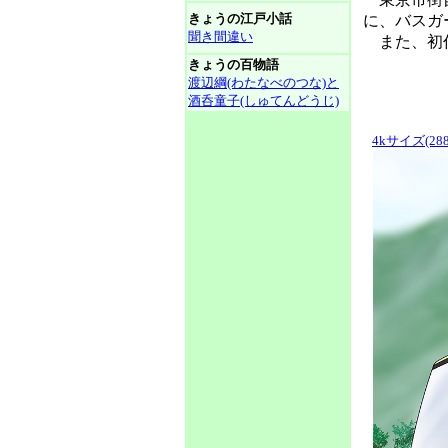
きょうの江戸小話
に、バスガ
聞き間違い
また、初任
きょうの百物語
渡辺綱(わたなべのつな)と
酒呑童子(しゅてんどうじ)
4kサイズ(288