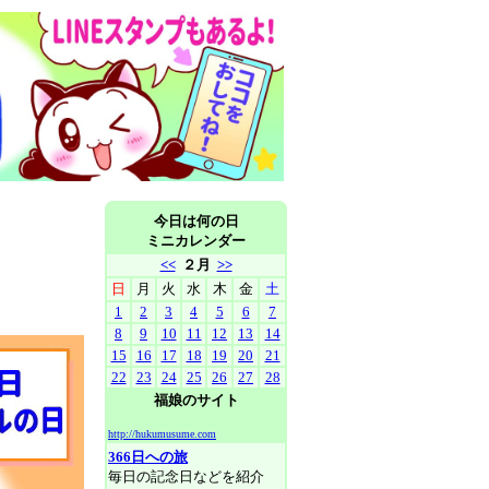
今日は何の日
ミニカレンダー
<<
２月
>>
日
月
火
水
木
金
土
1
2
3
4
5
6
7
8
9
10
11
12
13
14
15
16
17
18
19
20
21
22
23
24
25
26
27
28
福娘のサイト
http://hukumusume.com
366日への旅
毎日の記念日などを紹介