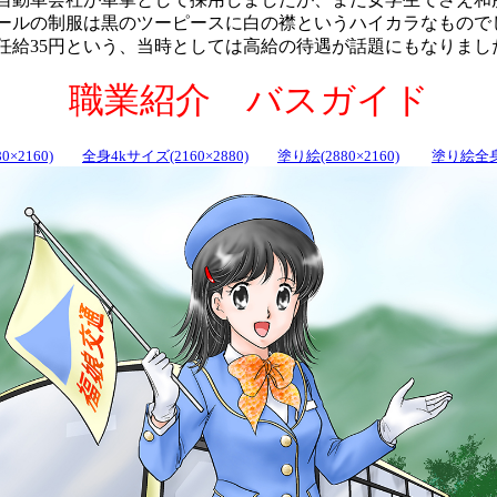
ールの制服は黒のツーピースに白の襟というハイカラなもので
給35円という、当時としては高給の待遇が話題にもなりまし
職業紹介 バスガイド
0×2160)
全身4kサイズ(2160×2880)
塗り絵(2880×2160)
塗り絵全身(