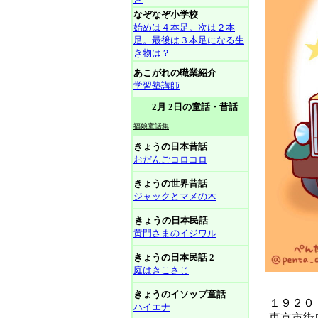
なぞなぞ小学校
始めは４本足。次は２本
足。最後は３本足になる生
き物は？
あこがれの職業紹介
学習塾講師
2月 2日の童話・昔話
福娘童話集
きょうの日本昔話
おだんごコロコロ
きょうの世界昔話
ジャックとマメの木
きょうの日本民話
黄門さまのイジワル
きょうの日本民話 2
庭はきこさじ
きょうのイソップ童話
１９２０（
ハイエナ
東京市街自