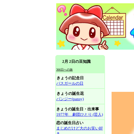
2月 2日の豆知識
366日への旅
きょうの記念日
バスガールの日
きょうの誕生花
パンジー(pansy)
きょうの誕生日・出来事
1977年 劇団ひとり (芸人)
恋の誕生日占い
まじめだけど大のお笑い好
き