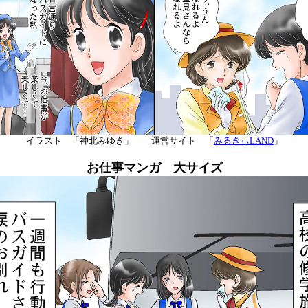
イラスト 「神北みゆき」 運営サイト 「
みるきぃLAND
」
お仕事マンガ 大サイズ