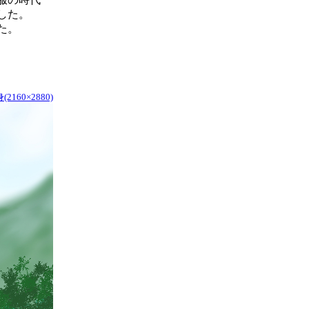
した。
た。
2160×2880)