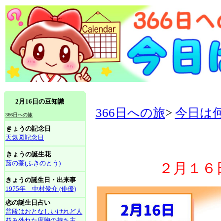
2月16日の豆知識
366日への旅
>
今日は
366日への旅
きょうの記念日
天気図記念日
きょうの誕生花
蕗の薹(ふきのとう)
２月１６
きょうの誕生日・出来事
1975年 中村俊介 (俳優)
恋の誕生日占い
普段はおとなしいけれど人
並み外れた度胸の持ち主