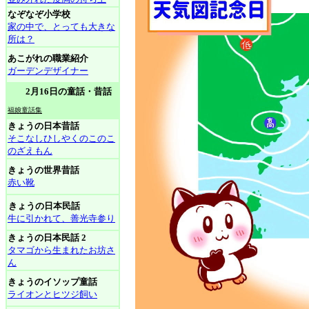
なぞなぞ小学校
家の中で、とっても大きな
所は？
あこがれの職業紹介
ガーデンデザイナー
2月16日の童話・昔話
福娘童話集
きょうの日本昔話
そこなしひしやくのこのこ
のざえもん
きょうの世界昔話
赤い靴
きょうの日本民話
牛に引かれて、善光寺参り
きょうの日本民話 2
タマゴから生まれたお坊さ
ん
きょうのイソップ童話
ライオンとヒツジ飼い