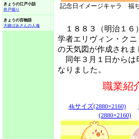
きょうの江戸小話
記念日イメージキャラ 福ち
井戸掘り
きょうの百物語
大鐘ばあさんの人魂
１８８３（明治１６
学者エリヴィン・クニ
の天気図が作成されま
同年３月１日からは
なりました。
職業紹
4kサイズ(2880×2160)
(2880×2160)