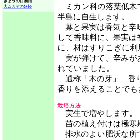
きょうの百物語
ミカン科の落葉低木で
大ムカデの妖怪
半島に自生します。
葉と果実は香気と辛
して香味料に、果実は
に、材はすりこぎに利
実が弾けて、辛みが
れていました。
通称「木の芽」「香り
香りを添えることでも
実生で増やします。
苗の植え付けは極寒期
排水のよい肥沃な所