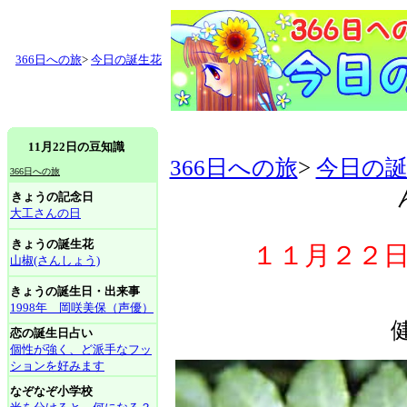
366日への旅
>
今日の誕生花
11月22日の豆知識
366日への旅
>
今日の
366日への旅
きょうの記念日
大工さんの日
きょうの誕生花
１１月２２日
山椒(さんしょう)
きょうの誕生日・出来事
1998年 岡咲美保（声優）
恋の誕生日占い
個性が強く、ど派手なフッ
ションを好みます
なぞなぞ小学校