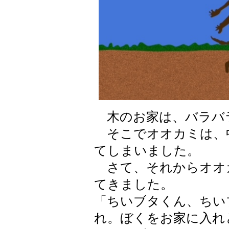
木のお家は、バラバ
そこでオオカミは、
てしまいました。
さて、それからオオ
てきました。
「ちいブタくん、ちい
れ。ぼくをお家に入れ