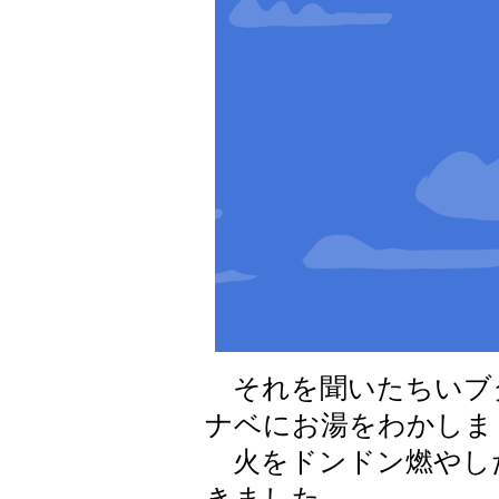
それを聞いたちいブ
ナベにお湯をわかしま
火をドンドン燃やし
きました。