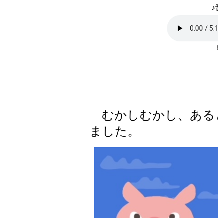
♪
むかしむかし、ある
ました。