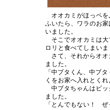
オオカミがほっペを
ふいたら、ワラのお家
いました。
そこでオオカミは大
ロリと食べてしまいま
さて、それからオオ
ました。
「中ブタくん、中ブタ
くをお家へ入れとくれ
中ブタちゃんはビッ
ました。
「とんでもない！ ぜ