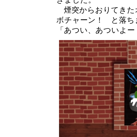
煙突からおりてきた
ボチャーン！ と落ち
「あつい、あついよー