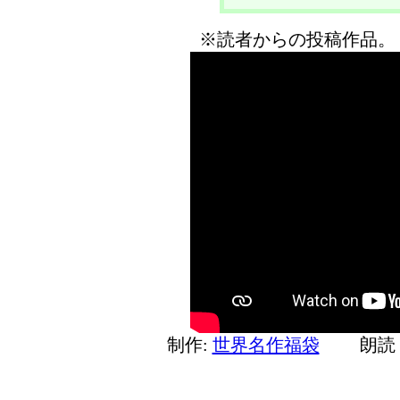
※読者からの投稿作品。
制作:
世界名作福袋
朗読 