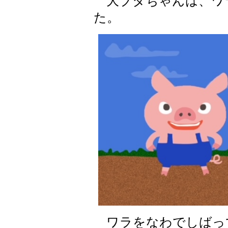
大ブタちゃんは、ワ
た。
ワラをなわでしばっ